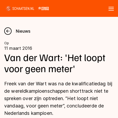
Tickets
Zoeken
Nieuws
Nieuws
Op
11 maart 2016
Kalender
Van der Wart: 'Het loopt
voor geen meter'
Disciplines
Marathon
Uitslagen
Freek van der Wart was na de kwalificatiedag bij
Langebaan
de wereldkampioenschappen shorttrack niet te
Langebaan
spreken over zijn optreden. “Het loopt niet
Shorttrack
Tijden & historie
vandaag, voor geen meter”, concludeerde de
Shorttrack
Inlineskaten
Nederlands kampioen.
Ranglijsten Langebaan
Marathon
Kunstschaatsen