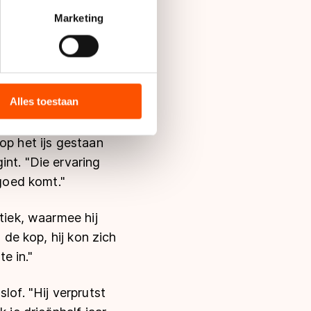
t
detailgedeelte
in. U kunt uw
Marketing
 nodig. Door het
ij de Olympische
lek", aldus Van der
bieden en websiteverkeer te
 media, advertenties en
ie zij hebben verzameld via
Alles toestaan
s de VS, waar mogelijk geen
t, die vier jaar
 in met deze overdracht.
op het ijs gestaan
int. "Die ervaring
 goed komt."
tiek, waarmee hij
 de kop, hij kon zich
e in."
lof. "Hij verprutst