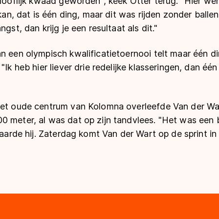
elooflijk kwaad geworden", keek Otter terug. "Hier werk
 kan, dat is één ding, maar dit was rijden zonder ballen
ngst, dan krijg je een resultaat als dit."
n een olympisch kwalificatietoernooi telt maar één din
"Ik heb hier liever drie redelijke klasseringen, dan één
het oude centrum van Kolomna overleefde Van der Wart
0 meter, al was dat op zijn tandvlees. "Het was een 
laarde hij. Zaterdag komt Van der Wart op de sprint in