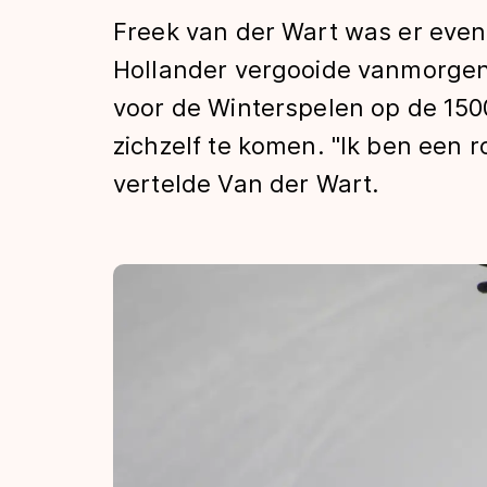
Tijden & historie
Freek van der Wart was er even 
Hollander vergooide vanmorgen
voor de Winterspelen op de 150
De weg op
zichzelf te komen. "Ik ben een r
vertelde Van der Wart.
Schaatsfans
Olympische Spe