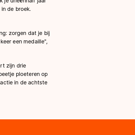
 je drieënhalf jaar
 in de broek.
g: zorgen dat je bij
 keer een medaille",
 zijn drie
beetje ploeteren op
 actie in de achtste