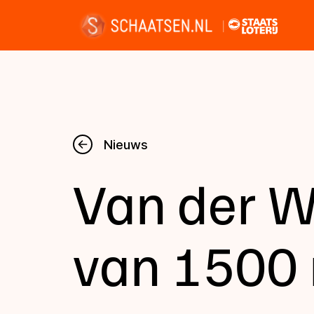
Nieuws
Nieuws
Van der W
Kalender
Disciplines
van 1500 
Uitslagen