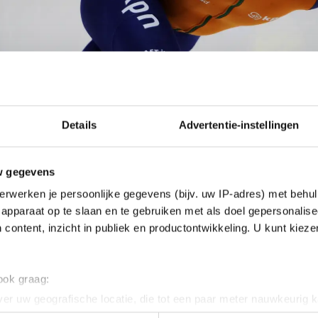
Details
Advertentie-instellingen
w gegevens
erwerken je persoonlijke gegevens (bijv. uw IP-adres) met behul
apparaat op te slaan en te gebruiken met als doel gepersonalise
 content, inzicht in publiek en productontwikkeling. U kunt kiez
 ook graag:
er uw geografische locatie, die tot een paar meter nauwkeurig k
n door het actief te scannen op specifieke eigenschappen (fingerp