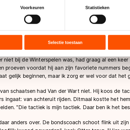
onlijke gegevens worden verwerkt en stel uw voorkeuren in he
Voorkeuren
Statistieken
hzelf had de regerend Europees kampioen echt even
jzigen of intrekken in de Cookieverklaring.
oorronde op de 1500 meter valt een derde startplek b
mijl weg. "Dit is heel zuur. Dat was mijn eigen startp
ent en advertenties te personaliseren, socialmediafuncties te 
tie over uw gebruik van onze site met onze partners voor social
ter graag had gereden in Sotsji.
bineren met andere gegevens die u aan hen heeft verstrekt of d
Selectie toestaan
ers kunnen gegevens doorgeven aan landen buiten de EU, zoal
 openingsafstand voor de shorttrackers en Van der War
 geldt volgens de GDPR. Door op ‘Toestaan’ te klikken, stemt u
 niet bij de Winterspelen was, had graag al een keer 
ns
cookiebeleid
.
n proeven voordat hij aan zijn favoriete nummers beg
gaat gelijk beginnen, maar ik zorg er wel voor dat het
r van schaatsen had Van der Wart niet. Hij koos de tac
rs ingaat: van achteruit rijden. Ditmaal kostte het hem
elden. "Die tactiek is mijn tactiek. Daar ben ik het best
aar anders over. De bondscoach schoot flink uit zijn s