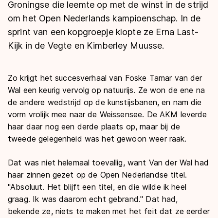
De weg op
Groningse die leemte op met de winst in de strijd
Persoonlijke records & tijden
Inlineskaten
Schoonrijden
om het Open Nederlands kampioenschap. In de
Inschrijven wedstrijden
Historie & statistiek
Schaatsfans
Kunstschaatsen
sprint van een kopgroepje klopte ze Erna Last-
Natuurijs
Algemene Nederlandse Schaatstijd
Kijk in de Vegte en Kimberley Muusse.
Alles voor jou als schaatsfan
Deze zomer de weg op
Olympische Spelen
Evenementen
Waar kan ik schaatsen en skaten?
Zo krijgt het succesverhaal van Foske Tamar van der
Olympische Spelen
Wal een keurig vervolg op natuurijs. Ze won de ene na
Tickets
de andere wedstrijd op de kunstijsbanen, en nam die
Medaille overzicht
Livestreams
vorm vrolijk mee naar de Weissensee. De AKM leverde
Medaillespiegel
Word schaatsfan!
haar daar nog een derde plaats op, maar bij de
tweede gelegenheid was het gewoon weer raak.
Olympische uitslagen
Winacties
Van Jong tot Goud verhalen
Dat was niet helemaal toevallig, want Van der Wal had
haar zinnen gezet op de Open Nederlandse titel.
"Absoluut. Het blijft een titel, en die wilde ik heel
graag. Ik was daarom echt gebrand." Dat had,
bekende ze, niets te maken met het feit dat ze eerder