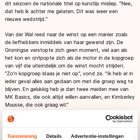
dit seizoen de nationale titel op kunstijs misliep. "Nee,
dat heb ik achter me gelaten. Dit was weer een
nieuwe wedstrijd."
Van der Wal reed naar de winst op een manier zoals
de liefhebbers inmiddels van haar gewend zijn. De
Groningse verstopte zich geen moment, viel aan als
het kon en ontpopte zich als de motor in de kopgroep
van vijf die uiteindelijk om de winst mocht strijden.
"Zo’n kopgroep blaas je niet op", vond ze. "Ik heb er in
ieder geval alles aan gedaan om met die groep weg te
blijven. En gelukkig heb je dan twee meiden mee van
MK Basics, die ook altijd willen aanvallen, en Kimberley
Muusse, die ook graag wil."
Maar ze zag ook dat niet iedereen in de kopgroep
wilde meewerken. "Lisanne Soemanta koos ervoor het
anders te doen. Dat vond ik jammer." Soemanta, na
Toestemming
Details
Advertentie-instellingen
Ov