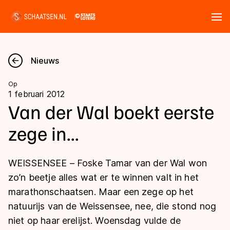
Tickets
Zoeken
Nieuws
Nieuws
Op
1 februari 2012
Kalender
Van der Wal boekt eerste
zege in...
Disciplines
Marathon
Uitslagen
WEISSENSEE – Foske Tamar van der Wal won
Langebaan
zo’n beetje alles wat er te winnen valt in het
Langebaan
marathonschaatsen. Maar een zege op het
Shorttrack
Tijden & historie
natuurijs van de Weissensee, nee, die stond nog
Shorttrack
Inlineskaten
niet op haar erelijst. Woensdag vulde de
Ranglijsten Langebaan
Marathon
Kunstschaatsen