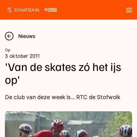
Tickets
Zoeken
Nieuws
Nieuws
Op
3 oktober 2011
Kalender
'Van de skates zó het ijs
op'
Disciplines
Marathon
Uitslagen
De club van deze week is... RTC de Stofwolk
Langebaan
Langebaan
Shorttrack
Tijden & historie
Shorttrack
Inlineskaten
Ranglijsten Langebaan
Marathon
Kunstschaatsen