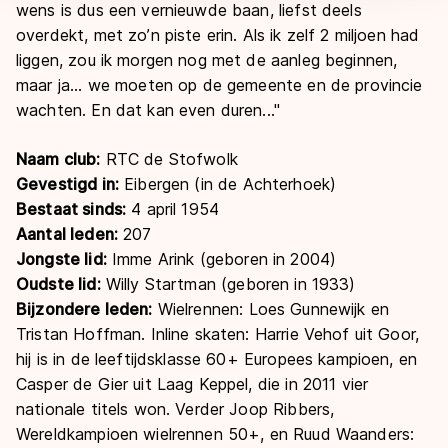
wens is dus een vernieuwde baan, liefst deels
overdekt, met zo’n piste erin. Als ik zelf 2 miljoen had
liggen, zou ik morgen nog met de aanleg beginnen,
maar ja... we moeten op de gemeente en de provincie
wachten. En dat kan even duren..."
Naam club:
RTC de Stofwolk
Gevestigd in:
Eibergen (in de Achterhoek)
Bestaat sinds:
4 april 1954
Aantal leden:
207
Jongste lid:
Imme Arink (geboren in 2004)
Oudste lid:
Willy Startman (geboren in 1933)
Bijzondere leden:
Wielrennen: Loes Gunnewijk en
Tristan Hoffman. Inline skaten: Harrie Vehof uit Goor,
hij is in de leeftijdsklasse 60+ Europees kampioen, en
Casper de Gier uit Laag Keppel, die in 2011 vier
nationale titels won. Verder Joop Ribbers,
Wereldkampioen wielrennen 50+, en Ruud Waanders: