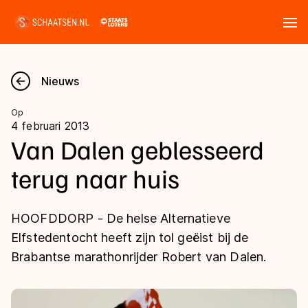
Tickets
Zoeken
Nieuws
Nieuws
Op
4 februari 2013
Kalender
Van Dalen geblesseerd
terug naar huis
Disciplines
Marathon
Uitslagen
HOOFDDORP - De helse Alternatieve
Langebaan
Elfstedentocht heeft zijn tol geëist bij de
Langebaan
Brabantse marathonrijder Robert van Dalen.
Shorttrack
Tijden & historie
Shorttrack
Inlineskaten
Ranglijsten Langebaan
Marathon
Kunstschaatsen