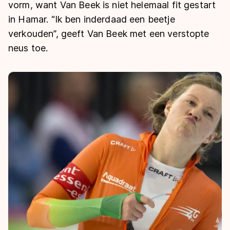
De weg op
vorm, want Van Beek is niet helemaal fit gestart
Persoonlijke records & tijden
Inlineskaten
Schoonrijden
in Hamar. “Ik ben inderdaad een beetje
Inschrijven wedstrijden
Historie & statistiek
Schaatsfans
Kunstschaatsen
verkouden”, geeft Van Beek met een verstopte
Natuurijs
Algemene Nederlandse Schaatstijd
neus toe.
Alles voor jou als schaatsfan
Deze zomer de weg op
Olympische Spelen
Evenementen
Waar kan ik schaatsen en skaten?
Olympische Spelen
Tickets
Medaille overzicht
Livestreams
Medaillespiegel
Word schaatsfan!
Olympische uitslagen
Winacties
Van Jong tot Goud verhalen