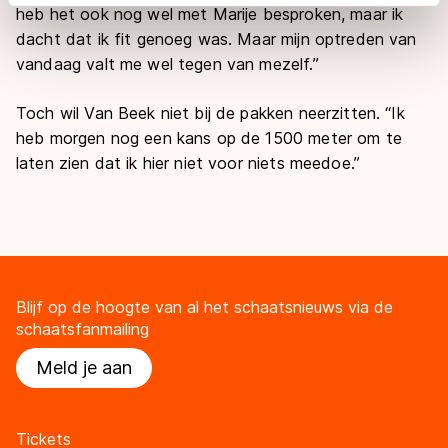
adequaat beschermingsniveau geldt volgens de GDPR.
heb het ook nog wel met Marije besproken, maar ik
Door op ‘Toestaan’ te klikken, stemt u in met deze
dacht dat ik fit genoeg was. Maar mijn optreden van
overdracht. Meer informatie vindt u in ons
cookiebeleid
.
vandaag valt me wel tegen van mezelf.”
Toch wil Van Beek niet bij de pakken neerzitten. “Ik
heb morgen nog een kans op de 1500 meter om te
laten zien dat ik hier niet voor niets meedoe.”
Blijf op de hoogte van al het schaatsnieuws via de
schaatsfanmailing
Meld je aan
Tickets