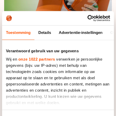
Toestemming
Details
Advertentie-instellingen
Ov
“Maar het was niet ernstig genoeg om niet te rijden.
Het lijkt meer een doorwerking van vorige week.”
Verantwoord gebruik van uw gegevens
Toen, bij de Essent ISU World Cup in Inzell had Van
Wij en
onze 1022 partners
verwerken je persoonlijke
Beek last van haar buik en startte ze niet. “Ik dacht
gegevens (bijv. uw IP-adres) met behulp van
gisteren nog dat ik wel fit genoeg was, dat ik de
technologieën zoals cookies om informatie op uw
power had.”
apparaat op te slaan en te gebruiken met als doel
gepersonaliseerde advertenties en content, metingen aan
Die power ontbrak voor Van Beeks gevoel al meteen
advertenties en content, inzicht in publiek en
op de 500 meter. “De 500 meter was niet zo goed. Ik
productontwikkeling. U kunt kiezen wie uw gegevens
was krachteloos. Ik word dan wel derde, maar ik kon
gebruikt en met welke doelen.
eigenlijk veel beter. Ik reed bijvoorbeeld wel strak langs
de blokjes in de laatste bocht, maar had de kracht
Als u het toestaat, willen we ook graag: