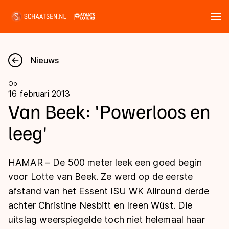
Tickets
Zoeken
Nieuws
Nieuws
Op
16 februari 2013
Kalender
Van Beek: 'Powerloos en
leeg'
Disciplines
Marathon
Uitslagen
HAMAR – De 500 meter leek een goed begin
Langebaan
voor Lotte van Beek. Ze werd op de eerste
Langebaan
afstand van het Essent ISU WK Allround derde
Shorttrack
Tijden & historie
achter Christine Nesbitt en Ireen Wüst. Die
Shorttrack
Inlineskaten
uitslag weerspiegelde toch niet helemaal haar
Ranglijsten Langebaan
Marathon
Kunstschaatsen