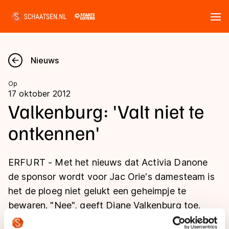
Tickets
Zoeken
Nieuws
Nieuws
Op
17 oktober 2012
Kalender
Valkenburg: 'Valt niet te
ontkennen'
Disciplines
Marathon
Uitslagen
ERFURT - Met het nieuws dat Activia Danone
Langebaan
de sponsor wordt voor Jac Orie's damesteam is
Langebaan
het de ploeg niet gelukt een geheimpje te
Shorttrack
Tijden & historie
bewaren. "Nee", geeft Diane Valkenburg toe.
Shorttrack
Inlineskaten
"Het valt niet meer te ontkennen."
Ranglijsten Langebaan
Marathon
Kunstschaatsen