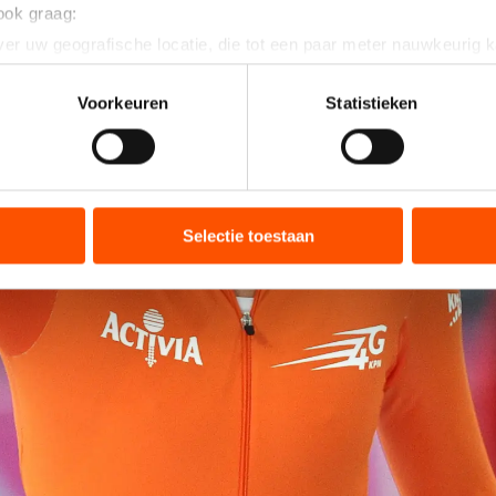
 ook graag:
er uw geografische locatie, die tot een paar meter nauwkeurig k
n door het actief te scannen op specifieke eigenschappen (fingerp
onlijke gegevens worden verwerkt en stel uw voorkeuren in he
Voorkeuren
Statistieken
jzigen of intrekken in de Cookieverklaring.
ent en advertenties te personaliseren, socialmediafuncties te 
tie over uw gebruik van onze site met onze partners voor social
bineren met andere gegevens die u aan hen heeft verstrekt of d
Selectie toestaan
ers kunnen gegevens doorgeven aan landen buiten de EU, zoal
 geldt volgens de GDPR. Door op ‘Toestaan’ te klikken, stemt u
ns
cookiebeleid
.