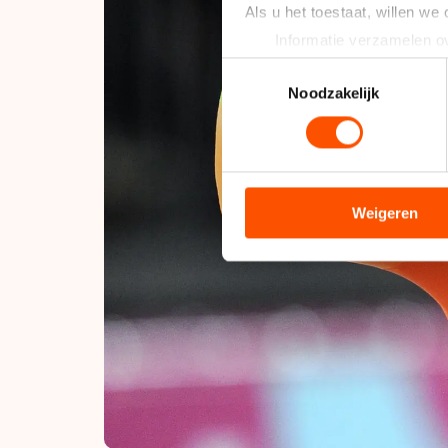
Als u het toestaat, willen we
Informatie verzamelen ov
Uw apparaat identificere
Toestemmingsselectie
Lees meer over hoe uw perso
Noodzakelijk
toestemming op elk moment wi
We gebruiken cookies om cont
analyseren. We delen informa
analyse. Zij kunnen deze com
Weigeren
hun services. Sommige partn
adequaat beschermingsniveau
Meer informatie vindt u in o