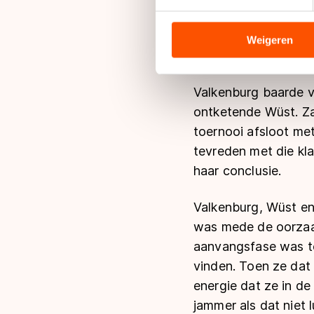
We gebruiken cookies om cont
analyseren. We delen informa
analyse. Zij kunnen deze com
Weigeren
hun services. Sommige partn
adequaat beschermingsniveau
Meer informatie vindt u in o
Valkenburg baarde v
ontketende Wüst. Z
toernooi afsloot me
tevreden met die kl
haar conclusie.
Valkenburg, Wüst en
was mede de oorzaak
aanvangsfase was te
vinden. Toen ze dat
energie dat ze in de
jammer als dat niet l