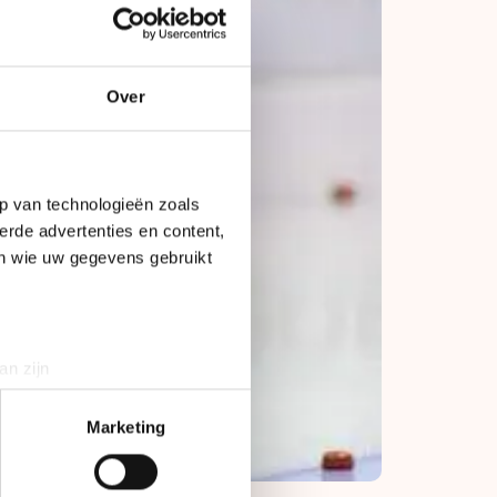
Over
p van technologieën zoals
erde advertenties en content,
en wie uw gegevens gebruikt
an zijn
rinting)
t
detailgedeelte
in. U kunt uw
Marketing