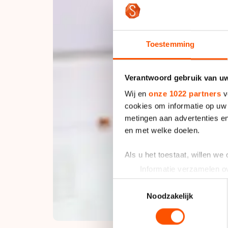
Toestemming
Verantwoord gebruik van u
Wij en
onze 1022 partners
v
cookies om informatie op uw 
metingen aan advertenties en
en met welke doelen.
Als u het toestaat, willen we
Informatie verzamelen ov
Uw apparaat identificere
Toestemmingsselectie
Lees meer over hoe uw perso
Noodzakelijk
toestemming op elk moment wi