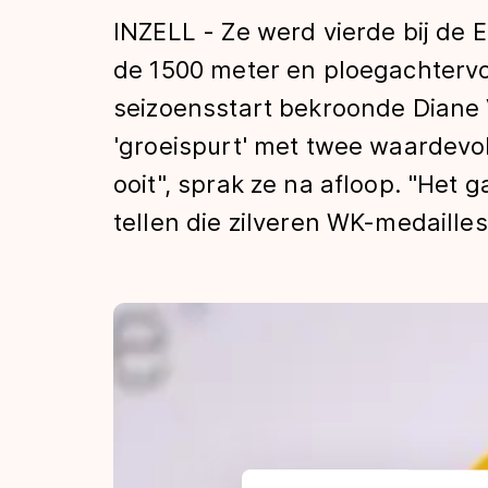
Tijden & historie
INZELL - Ze werd vierde bij de 
de 1500 meter en ploegachtervo
seizoensstart bekroonde Diane 
De weg op
'groeispurt' met twee waardevoll
ooit", sprak ze na afloop. "Het 
Schaatsfans
tellen die zilveren WK-medailles
Olympische Spe