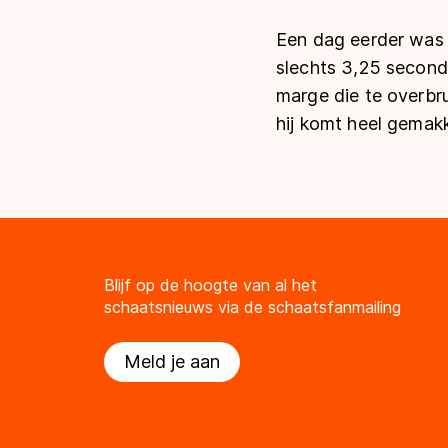
Een dag eerder was z
slechts 3,25 second
marge die te overbr
hij komt heel gemakk
Blijf op de hoogte van al het
schaatsnieuws via de schaatsfanmailing
Meld je aan