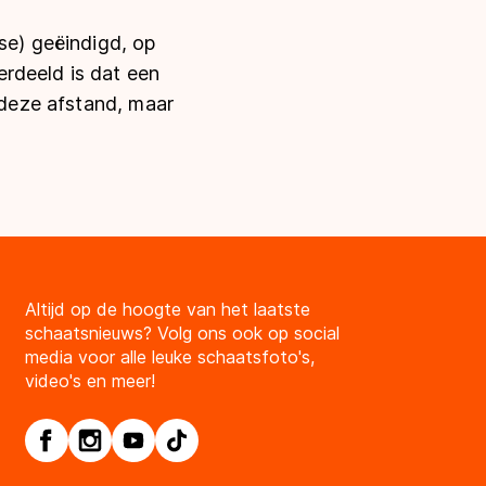
se) geëindigd, op
rdeeld is dat een
p deze afstand, maar
Altijd op de hoogte van het laatste
schaatsnieuws? Volg ons ook op social
media voor alle leuke schaatsfoto's,
video's en meer!