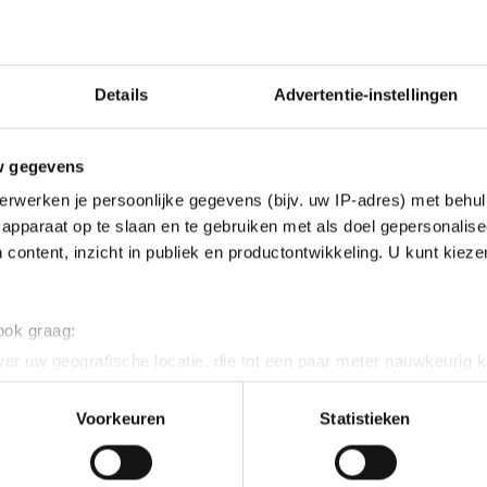
Details
Advertentie-instellingen
w gegevens
erwerken je persoonlijke gegevens (bijv. uw IP-adres) met behul
apparaat op te slaan en te gebruiken met als doel gepersonalise
 content, inzicht in publiek en productontwikkeling. U kunt kiez
 ook graag:
er uw geografische locatie, die tot een paar meter nauwkeurig k
n door het actief te scannen op specifieke eigenschappen (fingerp
onlijke gegevens worden verwerkt en stel uw voorkeuren in he
Voorkeuren
Statistieken
jzigen of intrekken in de Cookieverklaring.