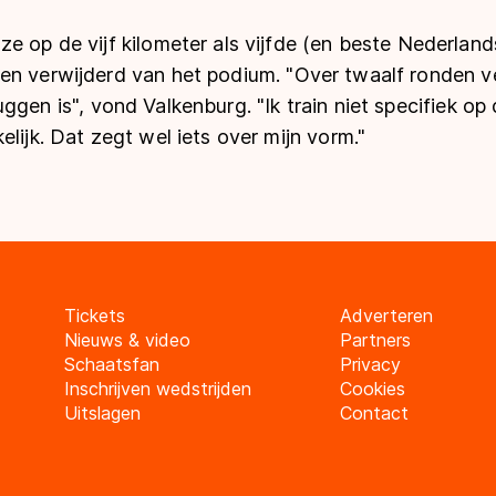
e op de vijf kilometer als vijfde (en beste Nederland
en verwijderd van het podium.
"
Over twaalf ronden ve
uggen is
"
, vond Valkenburg.
"
Ik train niet specifiek o
elijk. Dat zegt wel iets over mijn vorm.
"
Tickets
Adverteren
Nieuws & video
Partners
Schaatsfan
Privacy
Inschrijven wedstrijden
Cookies
Uitslagen
Contact