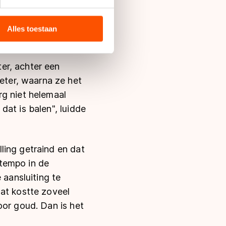
bieden en websiteverkeer te
 media, advertenties en
ie zij hebben verzameld via
Alles toestaan
s de VS, waar mogelijk geen
 in met deze overdracht.
er, achter een
ter, waarna ze het
rg niet helemaal
dat is balen
"
, luidde
ling getraind en dat
tempo in de
aansluiting te
Dat kostte zoveel
or goud. Dan is het