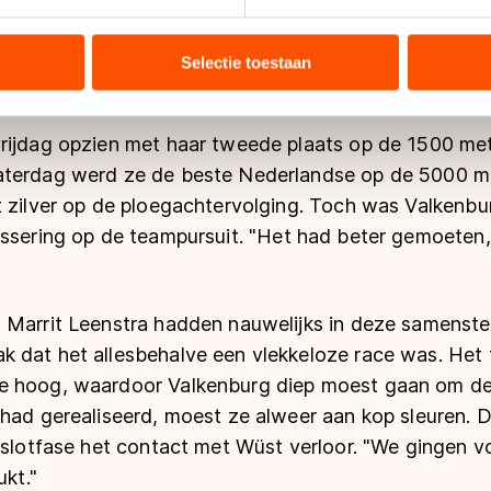
ent en advertenties te personaliseren, socialmediafuncties te 
tie over uw gebruik van onze site met onze partners voor social
bineren met andere gegevens die u aan hen heeft verstrekt of d
Selectie toestaan
ers kunnen gegevens doorgeven aan landen buiten de EU, zoal
 geldt volgens de GDPR. Door op ‘Toestaan’ te klikken, stemt u
ns
cookiebeleid
.
rijdag opzien met haar tweede plaats op de 1500 met
aterdag werd ze de beste Nederlandse op de 5000 me
t zilver op de ploegachtervolging. Toch was Valkenbu
assering op de teampursuit.
"
Het had beter gemoeten, 
 Marrit Leenstra hadden nauwelijks in deze samenstel
 dat het allesbehalve een vlekkeloze race was. Het 
 hoog, waardoor Valkenburg diep moest gaan om de 
 had gerealiseerd, moest ze alweer aan kop sleuren. 
 slotfase het contact met Wüst verloor.
"
We gingen vo
ukt.
"