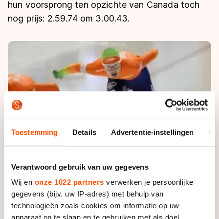
De weg op
hun voorsprong ten opzichte van Canada toch
Persoonlijke records & tijden
Inlineskaten
Schoonrijden
nog prijs: 2.59.74 om 3.00.43.
Inschrijven wedstrijden
Historie & statistiek
Schaatsfans
Kunstschaatsen
Natuurijs
Algemene Nederlandse Schaatstijd
Alles voor jou als schaatsfan
Deze zomer de weg op
Olympische Spelen
Evenementen
Waar kan ik schaatsen en skaten?
Olympische Spelen
Tickets
Medaille overzicht
Livestreams
Medaillespiegel
Word schaatsfan!
Toestemming
Details
Advertentie-instellingen
Ov
Olympische uitslagen
Winacties
Van Jong tot Goud verhalen
Verantwoord gebruik van uw gegevens
Wij en
onze 1022 partners
verwerken je persoonlijke
gegevens (bijv. uw IP-adres) met behulp van
technologieën zoals cookies om informatie op uw
apparaat op te slaan en te gebruiken met als doel