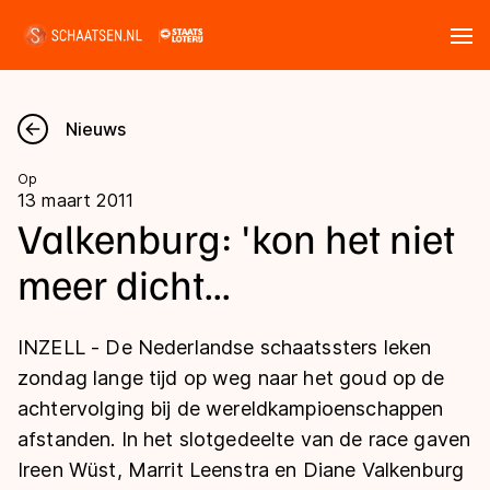
Tickets
Zoeken
Nieuws
Nieuws
Op
13 maart 2011
Kalender
Valkenburg: 'kon het niet
meer dicht...
Disciplines
Marathon
Uitslagen
INZELL - De Nederlandse schaatssters leken
Langebaan
zondag lange tijd op weg naar het goud op de
Langebaan
achtervolging bij de wereldkampioenschappen
Shorttrack
Tijden & historie
afstanden. In het slotgedeelte van de race gaven
Shorttrack
Inlineskaten
Ireen Wüst, Marrit Leenstra en Diane Valkenburg
Ranglijsten Langebaan
Marathon
Kunstschaatsen