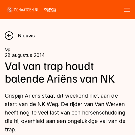
Tickets
Zoeken
Nieuws
Nieuws
Op
28 augustus 2014
Kalender
Val van trap houdt
balende Ariëns van NK
Disciplines
Marathon
Uitslagen
Crispijn Ariëns staat dit weekend niet aan de
Langebaan
start van de NK Weg. De rijder van Van Werven
Langebaan
heeft nog te veel last van een hersenschudding
Shorttrack
Tijden & historie
die hij overhield aan een ongelukkige val van de
Shorttrack
Inlineskaten
trap.
Ranglijsten Langebaan
Marathon
Kunstschaatsen