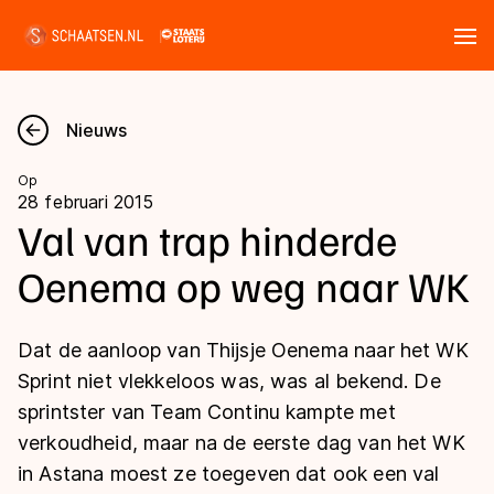
Tickets
Zoeken
Nieuws
Nieuws
Op
28 februari 2015
Kalender
Val van trap hinderde
Oenema op weg naar WK
Disciplines
Marathon
Uitslagen
Dat de aanloop van Thijsje Oenema naar het WK
Langebaan
Sprint niet vlekkeloos was, was al bekend. De
Langebaan
sprintster van Team Continu kampte met
Shorttrack
Tijden & historie
verkoudheid, maar na de eerste dag van het WK
Shorttrack
Inlineskaten
in Astana moest ze toegeven dat ook een val
Ranglijsten Langebaan
Marathon
Kunstschaatsen