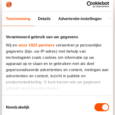
Foto: Sander Chamid
Toestemming
Details
Advertentie-instellingen
Ov
De dag na de WK Afstanden viel Oenema thuis met
haar telefoon en een boek in de handen van de trap.
Verantwoord gebruik van uw gegevens
Ze liep geen ernstige blessure op. “Ik had er wel een
Wij en
onze 1022 partners
verwerken je persoonlijke
week lang last van”, vertelde ze. “Ik liep niet lekker,
gegevens (bijv. uw IP-adres) met behulp van
maar ik kon nog wel trainen.”
technologieën zoals cookies om informatie op uw
apparaat op te slaan en te gebruiken met als doel
“Mijn hele lichaam kreeg er een klap van. Daarna werd
gepersonaliseerde advertenties en content, metingen aan
ik nog verkouden en kreeg ik keelpijn”, zei ze. “Op de
advertenties en content, inzicht in publiek en
zaterdag van de WK Afstanden had ik nog heel veel
productontwikkeling. U kunt kiezen wie uw gegevens
power en 24 uur later was het weg.” Ondanks dat
gebruikt en met welke doelen.
wilde Oenema zich niet achter die tegenslagen
verschuilen.
Als u het toestaat, willen we ook graag:
Toestemmingsselectie
Noodzakelijk
Informatie verzamelen over uw geografische locatie,
“Het zijn geen excuses. Ik wilde gewoon hard
die tot een paar meter nauwkeurig kan zijn