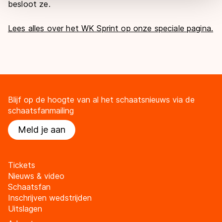
overdracht. Meer informatie vindt u in ons
cookiebeleid
.
besloot ze.
Lees alles over het WK Sprint op onze speciale pagina.
Blijf op de hoogte van al het schaatsnieuws via de
schaatsfanmailing
Meld je aan
Tickets
Nieuws & video
Schaatsfan
Inschrijven wedstrijden
Uitslagen