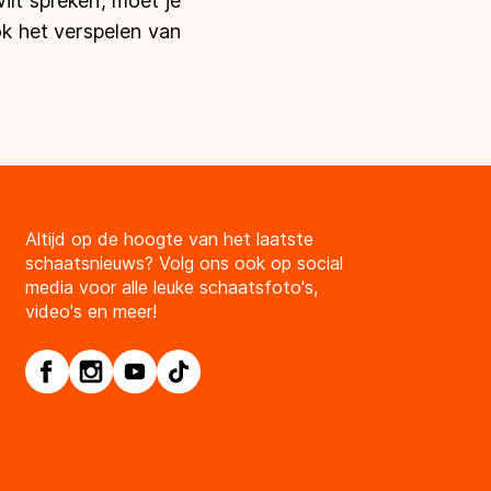
ilt spreken, moet je
ok het verspelen van
Altijd op de hoogte van het laatste
schaatsnieuws? Volg ons ook op social
media voor alle leuke schaatsfoto's,
video's en meer!