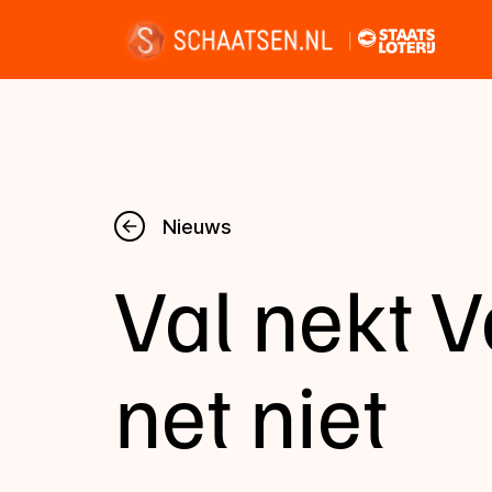
Nieuws
Nieuws
Val nekt 
Kalender
Disciplines
net niet
Uitslagen