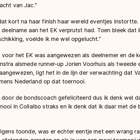
acht van Jac."
at kort na haar finish haar wereld eventjes instortte. 
p deelname aan het EK verprutst had. Toen bleek dat 
chikking, voelde ik me wel opgelucht."
l voor het EK was aangewezen als deelnemer en de k
nstra alsmede runner-up Jorien Voorhuis als tweede 
angewezen, ligt het in de lijn der verwachting dat V
mens Nederland op dat toernooi.
 door de bondscoach gefeliciteerd dus ik denk wel dat
ooi in Collalbo straks en ik denk dat ik daar met de 
olgens toonde, was er echter eentje met een wrang ra