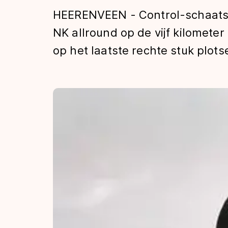
Tijden & historie
HEERENVEEN - Control-schaatste
NK allround op de vijf kilomete
op het laatste rechte stuk plots
De weg op
Schaatsfans
Olympische Spe