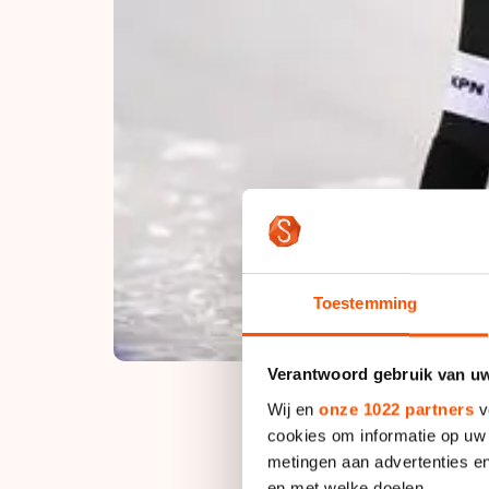
Toestemming
Verantwoord gebruik van u
Wij en
onze 1022 partners
v
cookies om informatie op uw 
Met een gezicht vol 
metingen aan advertenties en
en met welke doelen.