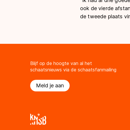
"Ik had al drie goed
ook de vierde afstan
de tweede plaats vin
Blijf op de hoogte van al het
schaatsnieuws via de schaatsfanmailing
Meld je aan