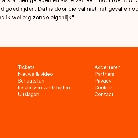
e afstanden gereden en als je van een mooi toernooi w
d goed rijden. Dat is door die val niet het geval en o
d ik wel erg zonde eigenlijk."
Tickets
Adverteren
Nieuws & video
Partners
Schaatsfan
Privacy
Inschrijven wedstrijden
Cookies
Uitslagen
Contact