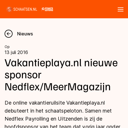
Tickets
Zoeken
Nieuws
Nieuws
Op
13 juli 2016
Kalender
Vakantieplaya.nl nieuwe
sponsor
Disciplines
Nedflex/MeerMagazijn
Marathon
Uitslagen
Langebaan
De online vakantieruilsite Vakantieplaya.nl
Langebaan
Shorttrack
Tijden & historie
debuteert in het schaatspeloton. Samen met
Shorttrack
Inlineskaten
Nedflex Payrolling en Uitzenden is zij de
Ranglijsten Langebaan
Marathon
hoofdsponsor van het team dat vorig jaar onder
Kunstschaatsen