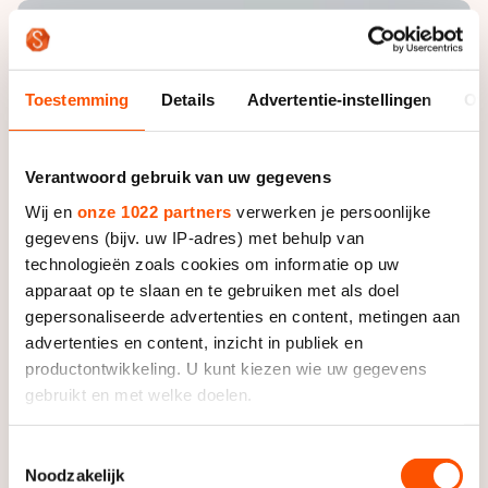
De weg op
Persoonlijke records & tijden
Inlineskaten
Schoonrijden
Inschrijven wedstrijden
Historie & statistiek
Schaatsfans
Kunstschaatsen
Natuurijs
Algemene Nederlandse Schaatstijd
Toestemming
Details
Advertentie-instellingen
Ov
Alles voor jou als schaatsfan
Deze zomer de weg op
Olympische Spelen
Evenementen
Waar kan ik schaatsen en skaten?
Verantwoord gebruik van uw gegevens
Olympische Spelen
Tickets
Wij en
onze 1022 partners
verwerken je persoonlijke
Medaille overzicht
gegevens (bijv. uw IP-adres) met behulp van
Livestreams
technologieën zoals cookies om informatie op uw
Medaillespiegel
Word schaatsfan!
apparaat op te slaan en te gebruiken met als doel
Olympische uitslagen
gepersonaliseerde advertenties en content, metingen aan
Winacties
advertenties en content, inzicht in publiek en
Van Jong tot Goud verhalen
productontwikkeling. U kunt kiezen wie uw gegevens
gebruikt en met welke doelen.
Als u het toestaat, willen we ook graag:
Toestemmingsselectie
Noodzakelijk
Informatie verzamelen over uw geografische locatie,