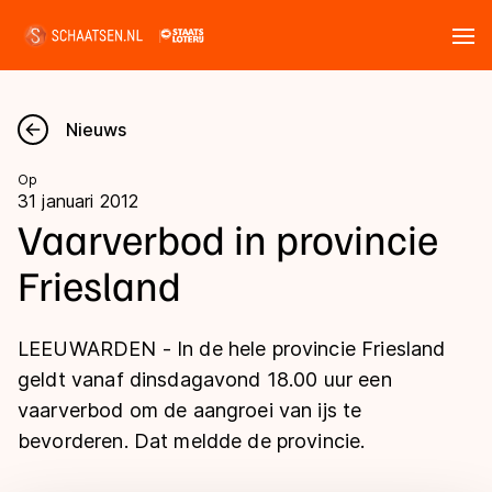
Tickets
Zoeken
Nieuws
Nieuws
Op
31 januari 2012
Kalender
Vaarverbod in provincie
Friesland
Disciplines
Marathon
Uitslagen
LEEUWARDEN - In de hele provincie Friesland
Langebaan
geldt vanaf dinsdagavond 18.00 uur een
Langebaan
vaarverbod om de aangroei van ijs te
Shorttrack
Tijden & historie
bevorderen. Dat meldde de provincie.
Shorttrack
Inlineskaten
Ranglijsten Langebaan
Marathon
Kunstschaatsen