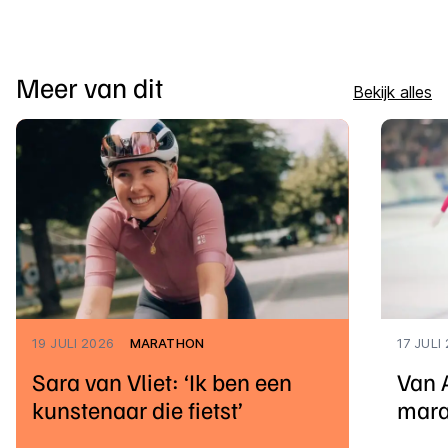
Meer van dit
Bekijk alles
19 JULI 2026
MARATHON
17 JULI
Sara van Vliet: ‘Ik ben een
Van 
kunstenaar die fietst’
mara