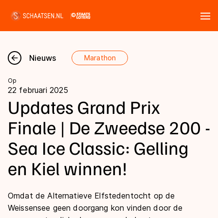
Tickets
Zoeken
Nieuws
Marathon
Nieuws
Op
22 februari 2025
Kalender
Updates Grand Prix
Finale | De Zweedse 200 -
Disciplines
Sea Ice Classic: Gelling
Marathon
Uitslagen
en Kiel winnen!
Langebaan
Langebaan
Shorttrack
Tijden & historie
Omdat de Alternatieve Elfstedentocht op de
Shorttrack
Inlineskaten
Weissensee geen doorgang kon vinden door de
Ranglijsten Langebaan
Marathon
Kunstschaatsen