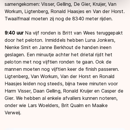
samengekomen: Visser, Gelling, De Gier, Kruijer, Van
overdracht. Meer informatie vindt u in ons
cookiebeleid
.
Workum, Ligtenberg, Ronald Haasjes en Van der Horst.
Twaalfmaal moeten zij nog de 8340 meter rijden.
9:40 uur
Na vijf ronden is Britt van Wees teruggepakt
door het peloton. Inmiddels hebben Luna Jonkers,
Nienke Smit en Janne Berkhout de handen ineen
geslagen. Een minuutje achter het drietal rijdt het
peloton met nog vijftien ronden te gaan. Ook de
mannen moeten nog vijftien keer de finish passeren.
Ligtenberg, Van Workum, Van der Horst en Ronald
Haasjes leiden nog steeds, bijna twee minuten voor
Harm Visser, Daan Gelling, Ronald Kruijer en Casper de
Gier. We hebben al enkele afvallers kunnen noteren,
onder wie Lars Woelders, Brit Qualm en Maaike
Verweij.