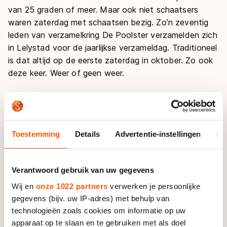
van 25 graden of meer. Maar ook niet schaatsers
waren zaterdag met schaatsen bezig. Zo’n zeventig
leden van verzamelkring De Poolster verzamelden zich
in Lelystad voor de jaarlijkse verzameldag. Traditioneel
is dat altijd op de eerste zaterdag in oktober. Zo ook
deze keer. Weer of geen weer.
Alles wat met schaatsen te maken heeft, wordt door
de leden van De Poolster verzamelt. De een houdt
het bij oude schaatsen, een ander bij speldjes of
Toestemming
Details
Advertentie-instellingen
Ov
ansichtkaarten en weer een ander verzamelt vooral
schaatsboeken. Ik behoor tot die laatste categorie en
ben daarnaast ook voorzitter van de club, die het
Verantwoord gebruik van uw gegevens
nationaal schaatserfgoed bewaakt.
Wij en
onze 1022 partners
verwerken je persoonlijke
gegevens (bijv. uw IP-adres) met behulp van
De verzameldag staat in het teken van ruilen, kopen,
technologieën zoals cookies om informatie op uw
bijkletsen en kijken welke bijzondere aanwinsten de
apparaat op te slaan en te gebruiken met als doel
aanwezige leden op de kop hebben getikt. De een