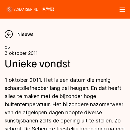
Tickets
Zoeken
Nieuws
Nieuws
Op
3 oktober 2011
Kalender
Unieke vondst
Disciplines
1 oktober 2011. Het is een datum die menig
Marathon
schaatsliefhebber lang zal heugen. En dat heeft
Uitslagen
alles te maken met de bijzonder hoge
Langebaan
buitentemperatuur. Het bijzondere nazomerweer
Langebaan
Shorttrack
Tijden & historie
van de afgelopen dagen noopte diverse
Shorttrack
Inlineskaten
kunstijsbanen zelfs de opening uit te stellen. Zo
Ranglijsten Langebaan
Marathon
schoof De Scheg de feestelijk heropening na een
Kunstschaatsen