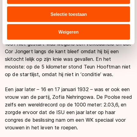
uw gebruik van onze site met onze partners voor social
ziet.
media, advertenties en analyse. Zij kunnen deze
Selectie toestaan
combineren met andere gegevens die u aan hen heeft
Ga je de tekst bij de foto’s erbij zoeken, dan kom je
verstrekt of die zij hebben verzameld via hun services.
leuke dingen tegen. Dat Klaas Schenk – inderdaad, de
Sommige partners kunnen gegevens doorgeven aan
Weigeren
vader van – tijdens de wedstrijden op 17 en 18 januari
landen buiten de EU, zoals de VS, waar mogelijk geen
1931 niet gestart was wegens een verkoudheid en dat
adequaat beschermingsniveau geldt volgens de GDPR.
Cor Jongert langs de kant bleef omdat hij bij een
Door op ‘Toestaan’ te klikken, stemt u in met deze
skitocht lelijk op zijn knie was gevallen. En het
overdracht. Meer informatie vindt u in ons
cookiebeleid
.
mooiste: op de 5 kilometer stond Teun Hooftman niet
op de startlijst, omdat hij niet in ‘conditie’ was.
Een jaar later – 16 en 17 januari 1932 – was er ook een
vrouw van de partij, Zofia Nehringowa. De Poolse reed
zelfs een wereldrecord op de 1000 meter: 2.03,6, en
zorgde ervoor dat de ISU een jaar later op haar
congres de beslissing nam om een WK speciaal voor
vrouwen in het leven te roepen.