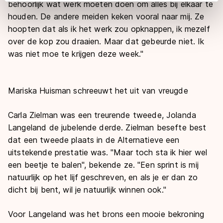
behoorlijk wat werk moeten doen om alles bij elkaar te
adequaat beschermingsniveau geldt volgens de GDPR.
houden. De andere meiden keken vooral naar mij. Ze
Door op ‘Toestaan’ te klikken, stemt u in met deze
overdracht. Meer informatie vindt u in ons
cookiebeleid
.
hoopten dat als ik het werk zou opknappen, ik mezelf
over de kop zou draaien. Maar dat gebeurde niet. Ik
was niet moe te krijgen deze week.
"
Mariska Huisman schreeuwt het uit van vreugde
Carla Zielman was een treurende tweede, Jolanda
Langeland de jubelende derde. Zielman besefte best
dat een tweede plaats in de Alternatieve een
uitstekende prestatie was.
"
Maar toch sta ik hier wel
een beetje te balen
"
, bekende ze.
"
Een sprint is mij
natuurlijk op het lijf geschreven, en als je er dan zo
dicht bij bent, wil je natuurlijk winnen ook.
"
Voor Langeland was het brons een mooie bekroning