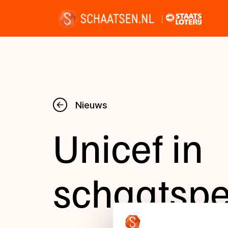
Nieuws
Nieuws
Unicef in
Kalender
Disciplines
schaatspe
Uitslagen