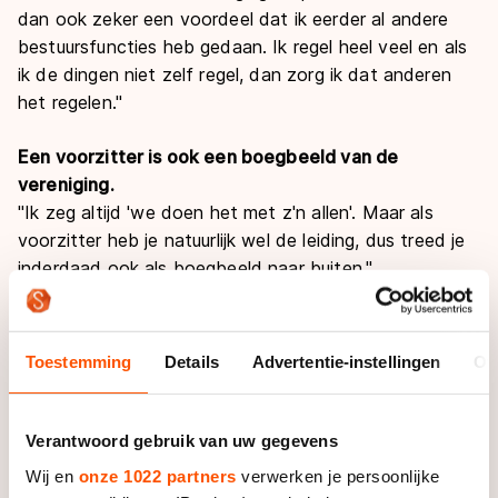
dan ook zeker een voordeel dat ik eerder al andere
bestuursfuncties heb gedaan. Ik regel heel veel en als
ik de dingen niet zelf regel, dan zorg ik dat anderen
het regelen."
Een voorzitter is ook een boegbeeld van de
vereniging.
"Ik zeg altijd 'we doen het met z'n allen'. Maar als
voorzitter heb je natuurlijk wel de leiding, dus treed je
inderdaad ook als boegbeeld naar buiten."
Naast voorzitter bent u ook scheidsrechter. Waarom
bent u dat gaan doen?
Toestemming
Details
Advertentie-instellingen
Ov
"Toen ik een jaar niet mocht schaatsen ben ik in
1996/1997 het jurywerk ingerold. Er viel iemand uit bij
de jury en toen werd ik gevraagd. Ik ben dat gaan
Verantwoord gebruik van uw gegevens
doen en eigenlijk was ik gelijk speaker, wedstrijdleider
Wij en
onze 1022 partners
verwerken je persoonlijke
en scheidsrechter. Dat kon destijds nog in één functie.