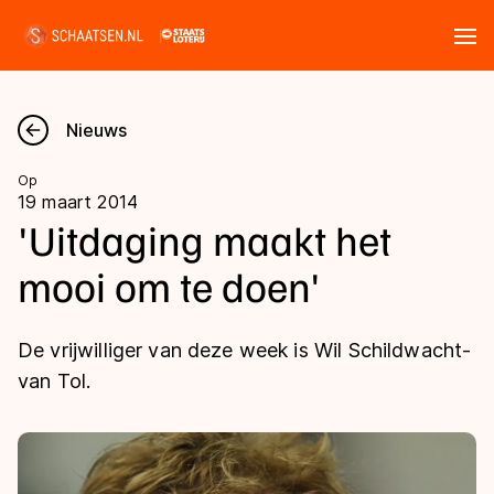
Tickets
Zoeken
Nieuws
Nieuws
Op
19 maart 2014
Kalender
'Uitdaging maakt het
mooi om te doen'
Disciplines
Marathon
Uitslagen
De vrijwilliger van deze week is Wil Schildwacht-
Langebaan
van Tol.
Langebaan
Shorttrack
Tijden & historie
Shorttrack
Inlineskaten
Ranglijsten Langebaan
Marathon
Kunstschaatsen