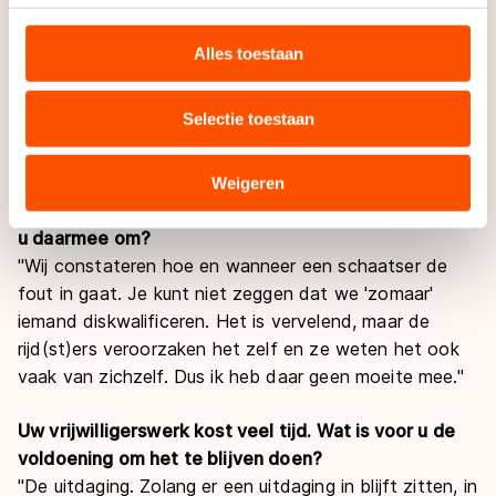
personaliseren, socialmediafuncties te bieden en
Wat vindt u mooi aan scheidsrechter zijn?
websiteverkeer te analyseren. We delen informatie over
Alles toestaan
"De hele organisatie. Ervoor zorgen dat een wedstrijd
uw gebruik van onze site met onze partners voor social
goed geregeld is, dat het allemaal goed verloopt,
media, advertenties en analyse. Zij kunnen deze
Selectie toestaan
zodat de rijders een mooie wedstrijd kunnen rijden."
combineren met andere gegevens die u aan hen heeft
verstrekt of die zij hebben verzameld via hun services.
Sommige partners kunnen gegevens doorgeven aan
Als scheidsrechter moet u weleens beslissingen
Weigeren
landen buiten de EU, zoals de VS, waar mogelijk geen
nemen die niet altijd worden gewaardeerd. Hoe gaat
adequaat beschermingsniveau geldt volgens de GDPR.
u daarmee om?
Door op ‘Toestaan’ te klikken, stemt u in met deze
"Wij constateren hoe en wanneer een schaatser de
overdracht. Meer informatie vindt u in ons
cookiebeleid
.
fout in gaat. Je kunt niet zeggen dat we 'zomaar'
iemand diskwalificeren. Het is vervelend, maar de
rijd(st)ers veroorzaken het zelf en ze weten het ook
vaak van zichzelf. Dus ik heb daar geen moeite mee."
Uw vrijwilligerswerk kost veel tijd. Wat is voor u de
voldoening om het te blijven doen?
"De uitdaging. Zolang er een uitdaging in blijft zitten, in