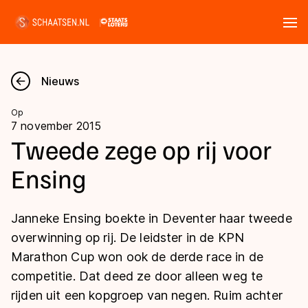
Tickets
Zoeken
Nieuws
Nieuws
Op
7 november 2015
Kalender
Tweede zege op rij voor
Ensing
Disciplines
Marathon
Uitslagen
Janneke Ensing boekte in Deventer haar tweede
Langebaan
overwinning op rij. De leidster in de KPN
Langebaan
Marathon Cup won ook de derde race in de
Shorttrack
Tijden & historie
competitie. Dat deed ze door alleen weg te
Shorttrack
Inlineskaten
rijden uit een kopgroep van negen. Ruim achter
Ranglijsten Langebaan
Marathon
Kunstschaatsen