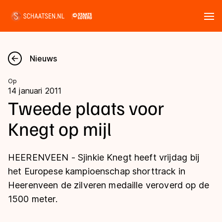
Tickets
Zoeken
Nieuws
Nieuws
Op
14 januari 2011
Kalender
Tweede plaats voor
Knegt op mijl
Disciplines
Marathon
Uitslagen
HEERENVEEN - Sjinkie Knegt heeft vrijdag bij
Langebaan
het Europese kampioenschap shorttrack in
Langebaan
Heerenveen de zilveren medaille veroverd op de
Shorttrack
Tijden & historie
1500 meter.
Shorttrack
Inlineskaten
Ranglijsten Langebaan
Marathon
Kunstschaatsen