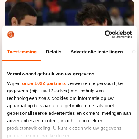
De weg op
Persoonlijke records & tijden
Inlineskaten
Schoonrijden
Inschrijven wedstrijden
Historie & statistiek
Schaatsfans
Kunstschaatsen
Natuurijs
Algemene Nederlandse Schaatstijd
Alles voor jou als schaatsfan
Deze zomer de weg op
Olympische Spelen
Evenementen
Waar kan ik schaatsen en skaten?
Toestemming
Details
Advertentie-instellingen
Ov
Olympische Spelen
Tickets
Medaille overzicht
Livestreams
Verantwoord gebruik van uw gegevens
Medaillespiegel
Word schaatsfan!
Wij en
onze 1022 partners
verwerken je persoonlijke
Olympische uitslagen
gegevens (bijv. uw IP-adres) met behulp van
Winacties
technologieën zoals cookies om informatie op uw
Van Jong tot Goud verhalen
apparaat op te slaan en te gebruiken met als doel
gepersonaliseerde advertenties en content, metingen aan
advertenties en content, inzicht in publiek en
productontwikkeling. U kunt kiezen wie uw gegevens
gebruikt en met welke doelen.