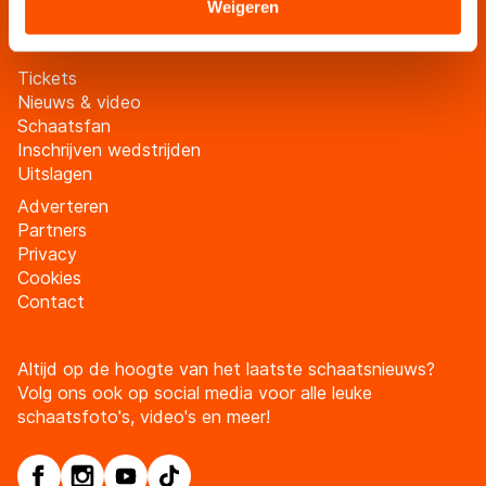
Meld je aan
Sommige partners kunnen gegevens doorgeven aan
Weigeren
landen buiten de EU, zoals de VS, waar mogelijk geen
adequaat beschermingsniveau geldt volgens de GDPR.
Tickets
Door op ‘Toestaan’ te klikken, stemt u in met deze
Nieuws & video
overdracht. Meer informatie vindt u in ons
cookiebeleid
.
Schaatsfan
Inschrijven wedstrijden
Uitslagen
Adverteren
Partners
Privacy
Cookies
Contact
Altijd op de hoogte van het laatste schaatsnieuws?
Volg ons ook op social media voor alle leuke
schaatsfoto's, video's en meer!