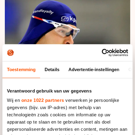
De weg op
Persoonlijke records & tijden
Inlineskaten
Schoonrijden
Inschrijven wedstrijden
Historie & statistiek
Schaatsfans
Kunstschaatsen
Natuurijs
Algemene Nederlandse Schaatstijd
Alles voor jou als schaatsfan
Deze zomer de weg op
Olympische Spelen
Evenementen
Waar kan ik schaatsen en skaten?
Olympische Spelen
Tickets
Medaille overzicht
Livestreams
Toestemming
Details
Advertentie-instellingen
Ov
Medaillespiegel
Word schaatsfan!
Olympische uitslagen
Winacties
Verantwoord gebruik van uw gegevens
Van Jong tot Goud verhalen
Wij en
onze 1022 partners
verwerken je persoonlijke
gegevens (bijv. uw IP-adres) met behulp van
technologieën zoals cookies om informatie op uw
apparaat op te slaan en te gebruiken met als doel
Foto: Sander Chamid
gepersonaliseerde advertenties en content, metingen aan