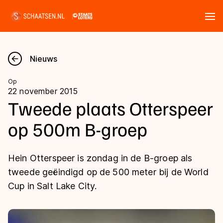
Tickets
Zoeken
Nieuws
Nieuws
Op
22 november 2015
Kalender
Tweede plaats Otterspeer
op 500m B-groep
Disciplines
Marathon
Uitslagen
Hein Otterspeer is zondag in de B-groep als
Langebaan
tweede geëindigd op de 500 meter bij de World
Langebaan
Cup in Salt Lake City.
Shorttrack
Tijden & historie
Shorttrack
Inlineskaten
Ranglijsten Langebaan
Marathon
Kunstschaatsen