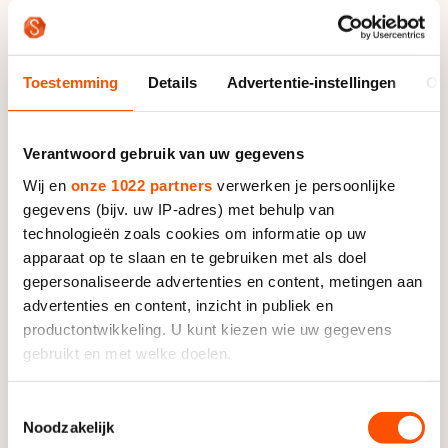
Toestemming
Details
Advertentie-instellingen
Ov
Foto: Francois Wieringa
Verantwoord gebruik van uw gegevens
Bowe was ervan overtuigd dat ook zondag een
Wij en
onze 1022 partners
verwerken je persoonlijke
wereldrecord mogelijk moest zijn. “Alles was mogelijk.
gegevens (bijv. uw IP-adres) met behulp van
Iedereen reed zo hard”, zegt ze. “Ik wist dat ik een
technologieën zoals cookies om informatie op uw
perfect rit moest rijden.”
apparaat op te slaan en te gebruiken met als doel
gepersonaliseerde advertenties en content, metingen aan
Dat lukte. Met 1.51,59 reed ze het tien jaar oude
advertenties en content, inzicht in publiek en
record van Cindy Klassen uit de boeken. Na haar
productontwikkeling. U kunt kiezen wie uw gegevens
fenomenale race benadrukt Bowe hoezeer ze tegen
gebruikt en met welke doelen.
de Canadese heeft opgekeken. “Cindy Klassen is een
klasse apart. Ze is een legende.”
Als u het toestaat, willen we ook graag:
Toestemmingsselectie
Noodzakelijk
Informatie verzamelen over uw geografische locatie,