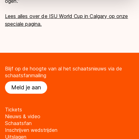
ogen.”
overdracht. Meer informatie vindt u in ons
cookiebeleid
.
Lees alles over de ISU World Cup in Calgary op onze
speciale pagina.
Blijf op de hoogte van al het schaatsnieuws via de
schaatsfanmailing
Meld je aan
Tickets
Nieuws & video
Schaatsfan
Inschrijven wedstrijden
Uitslagen