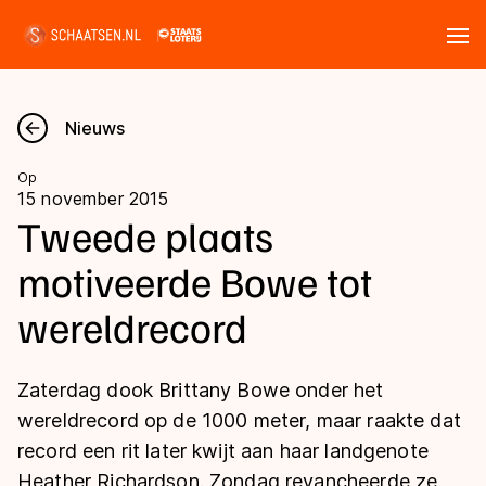
Tickets
Zoeken
Nieuws
Nieuws
Op
15 november 2015
Kalender
Tweede plaats
motiveerde Bowe tot
Disciplines
wereldrecord
Marathon
Uitslagen
Langebaan
Zaterdag dook Brittany Bowe onder het
Langebaan
Shorttrack
Tijden & historie
wereldrecord op de 1000 meter, maar raakte dat
Shorttrack
Inlineskaten
record een rit later kwijt aan haar landgenote
Ranglijsten Langebaan
Marathon
Heather Richardson. Zondag revancheerde ze
Kunstschaatsen