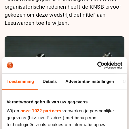
De weg op
Persoonlijke records & tijden
organisatorische redenen heeft de KNSB ervoor
Inlineskaten
Schoonrijden
Inschrijven wedstrijden
gekozen om deze wedstrijd definitief aan
Historie & statistiek
Schaatsfans
Kunstschaatsen
Natuurijs
Leeuwarden toe te wijzen.
Algemene Nederlandse Schaatstijd
Alles voor jou als schaatsfan
Deze zomer de weg op
Olympische Spelen
Evenementen
Waar kan ik schaatsen en skaten?
Olympische Spelen
Tickets
Medaille overzicht
Livestreams
Medaillespiegel
Word schaatsfan!
Toestemming
Details
Advertentie-instellingen
Ov
Olympische uitslagen
Winacties
Van Jong tot Goud verhalen
Verantwoord gebruik van uw gegevens
Wij en
onze 1022 partners
verwerken je persoonlijke
gegevens (bijv. uw IP-adres) met behulp van
technologieën zoals cookies om informatie op uw