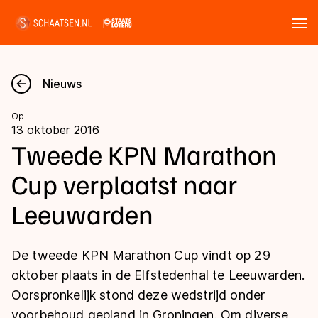
Tickets
Zoeken
Nieuws
Nieuws
Op
13 oktober 2016
Kalender
Tweede KPN Marathon
Cup verplaatst naar
Disciplines
Leeuwarden
Marathon
Uitslagen
Langebaan
De tweede KPN Marathon Cup vindt op 29
Langebaan
Shorttrack
Tijden & historie
oktober plaats in de Elfstedenhal te Leeuwarden.
Shorttrack
Inlineskaten
Oorspronkelijk stond deze wedstrijd onder
Ranglijsten Langebaan
Marathon
voorbehoud gepland in Groningen. Om diverse
Kunstschaatsen