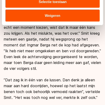
Selectie toestaan
combineren met andere gegevens die u aan hen heeft
wordt het in principe een moeilijk verhaal.’’
verstrekt of die zij hebben verzameld via hun services.
Sommige partners kunnen gegevens doorgeven aan
Daarom koos Smit ook voor de vlucht. Op anderhalve
Weigeren
landen buiten de EU, zoals de VS, waar mogelijk geen
ronde voor het einde ging hij er vandoor. ’’Ik moest
adequaat beschermingsniveau geldt volgens de GDPR.
echt een moment kiezen, wist dat ik maar één kans
Door op ‘Toestaan’ te klikken, stemt u in met deze
zou krijgen. Als het mislukte, was het over.’’ Smit kreeg
overdracht. Meer informatie vindt u in ons
cookiebeleid
.
meteen een gaatje, nadat hij wegsprong op het
moment dat Ingmar Berga net de kop had afgegeven.
’’Ik heb niet meer omgekeken en ben vol doorgereden.’’
Even leek de achtervolging georganiseerd te worden,
maar toen Berga daar geen leiding meer aan gaf, vielen
de vier volgers stil.
’’Dat zag ik in één van de lussen. Dan denk je alleen
maar aan hard doorrijden, hoewel op het laatst mijn
benen toch ook behoorlijk vermoeid raakten’’, vertelde
Smit. ’’Het was toch nog wel ver, merkte ik zelf ook.’’