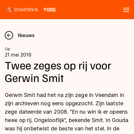
Tickets
Zoeken
Nieuws
Nieuws
Op
21 mei 2016
Kalender
Twee zeges op rij voor
Gerwin Smit
Disciplines
Marathon
Uitslagen
Gerwin Smit had het na zijn zege in Veendam in
Langebaan
zijn archieven nog eens opgezocht. Zijn laatste
Langebaan
zege dateerde van 2008. ’’En nu win ik er opeens
Shorttrack
Tijden & historie
twee op rij. Ongelooflijk’’, bekende Smit. In Gouda
Shorttrack
Inlineskaten
was hij onbetwist de beste van het stel. In de
Ranglijsten Langebaan
Marathon
Kunstschaatsen