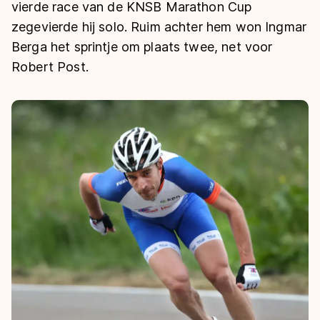
De weg op
vierde race van de KNSB Marathon Cup
Persoonlijke records & tijden
Inlineskaten
Schoonrijden
zegevierde hij solo. Ruim achter hem won Ingmar
Inschrijven wedstrijden
Historie & statistiek
Schaatsfans
Kunstschaatsen
Berga het sprintje om plaats twee, net voor
Natuurijs
Algemene Nederlandse Schaatstijd
Robert Post.
Alles voor jou als schaatsfan
Deze zomer de weg op
Olympische Spelen
Evenementen
Waar kan ik schaatsen en skaten?
Olympische Spelen
Tickets
Medaille overzicht
Livestreams
Medaillespiegel
Word schaatsfan!
Olympische uitslagen
Winacties
Van Jong tot Goud verhalen