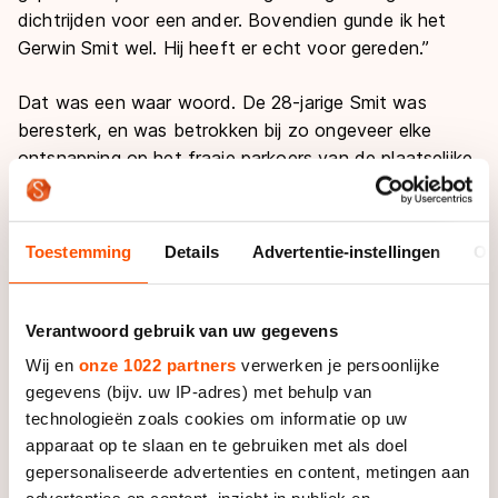
dichtrijden voor een ander. Bovendien gunde ik het
Gerwin Smit wel. Hij heeft er echt voor gereden.’’
Dat was een waar woord. De 28-jarige Smit was
beresterk, en was betrokken bij zo ongeveer elke
ontsnapping op het fraaie parkoers van de plaatselijke
wielerclub. ’’Ik voel me ook heel goed’’, erkende de man
uit Rouveen. ’’En ik lijk ook elke keer nog een beetje
beter te worden.’’
Toestemming
Details
Advertentie-instellingen
Ov
Hij heeft wel een vermoeden hoe dat kan. Want
Gerwin Smit doet verder niet veel anders dan
Verantwoord gebruik van uw gegevens
voorheen. Hij werkt veertig uur als businesscontroller
Wij en
onze 1022 partners
verwerken je persoonlijke
bij Brink Trekhaken, vlecht zijn trainingen in tijdens de
gegevens (bijv. uw IP-adres) met behulp van
schaarse vrije uurtjes en werkt op de speciaal voor
technologieën zoals cookies om informatie op uw
hem geschreven trainingsschema’s van Johnny
apparaat op te slaan en te gebruiken met als doel
Colpaert. Daar zit het verschil niet in. Maar wel in de
gepersonaliseerde advertenties en content, metingen aan
rust die hij nu in zijn hoofd heeft. ’’Ik heb een huis