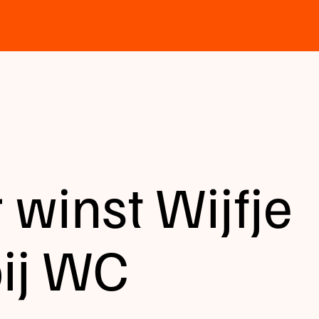
winst Wijfje
bij WC