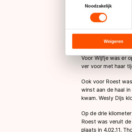
Lees meer over hoe uw perso
Noodzakelijk
toestemming op elk moment wi
Wijfje was op de ee
We gebruiken cookies om cont
analyseren. We delen informa
reed daarmee een ba
analyse. Zij kunnen deze com
Weigeren
Esther Kiel werd twa
hun services. Sommige partn
adequaat beschermingsniveau
Voor Wijfje was er 
Meer informatie vindt u in o
ver voor met haar ti
Ook voor Roest was 
winst aan de haal in
kwam. Wesly Dijs klo
Op de drie kilomete
Roest was veruit de
plaats in 4.02,11. T