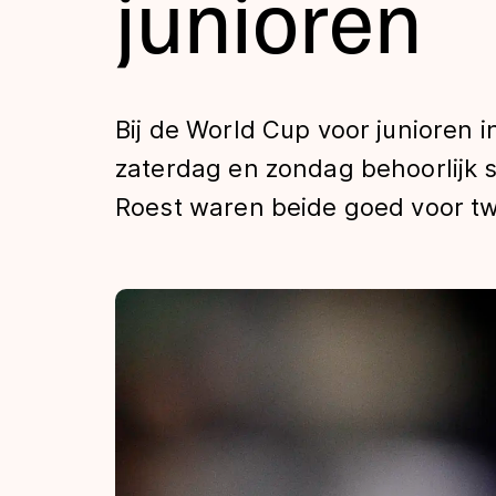
junioren
Tijden & historie
De weg op
Bij de World Cup voor junioren
zaterdag en zondag behoorlijk s
Schaatsfans
Roest waren beide goed voor t
Olympische Spe