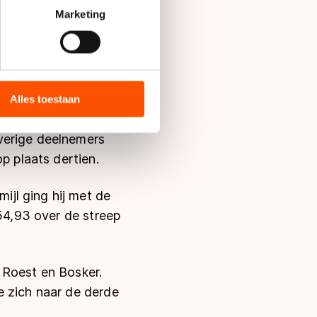
t
detailgedeelte
in. U kunt uw
Marketing
 klokte 2.04,09 en
bieden en websiteverkeer te
 media, advertenties en
chtste in 2.11,00 en
ie zij hebben verzameld via
Alles toestaan
s de VS, waar mogelijk geen
 in met deze overdracht.
verige deelnemers
p plaats dertien.
jl ging hij met de
.54,93 over de streep
 Roest en Bosker.
e zich naar de derde