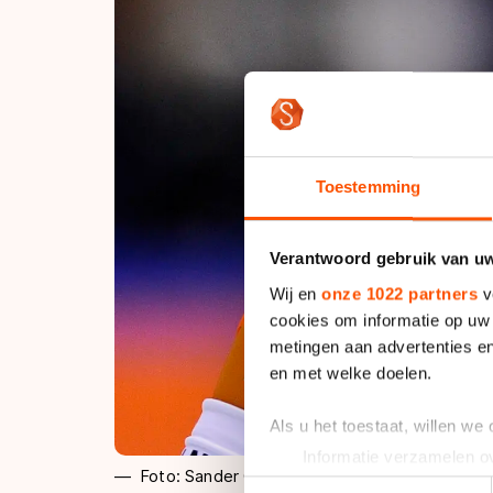
Toestemming
Verantwoord gebruik van u
Wij en
onze 1022 partners
v
cookies om informatie op uw 
metingen aan advertenties en
en met welke doelen.
Als u het toestaat, willen we
Informatie verzamelen ov
Foto: Sander Chamid
Uw apparaat identificere
Toestemmingsselectie