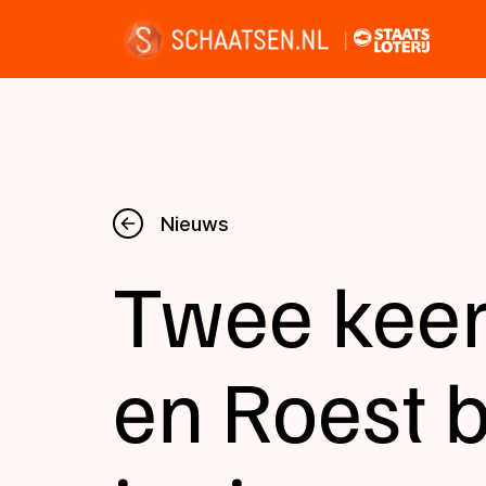
Nieuws
Nieuws
Twee keer 
Kalender
Disciplines
en Roest 
Uitslagen