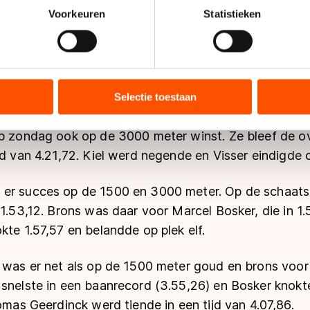
onlijke gegevens worden verwerkt en stel uw voorkeuren in he
Voorkeuren
Statistieken
jzigen of intrekken in de Cookieverklaring.
rste dag de snelste op de 1500 meter bij de dames. Ze
ent en advertenties te personaliseren, socialmediafuncties te 
tie over uw gebruik van onze site met onze partners voor social
anrecord. Esmee Visser eindigde op die afstand als a
bineren met andere gegevens die u aan hen heeft verstrekt of d
Selectie toestaan
alfde in een tijd van 2.12,44.
ers kunnen gegevens doorgeven aan landen buiten de EU, zoal
 geldt volgens de GDPR. Door op ‘Toestaan’ te klikken, stemt u
op zondag ook op de 3000 meter winst. Ze bleef de o
ns
cookiebeleid
.
jd van 4.21,72. Kiel werd negende en Visser eindigde o
er succes op de 1500 en 3000 meter. Op de schaatsmi
 1.53,12. Brons was daar voor Marcel Bosker, die in 1
kte 1.57,57 en belandde op plek elf.
r was er net als op de 1500 meter goud en brons voor
 snelste in een baanrecord (3.55,26) en Bosker knokt
homas Geerdinck werd tiende in een tijd van 4.07,86.