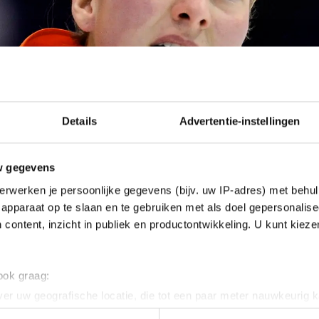
Details
Advertentie-instellingen
w gegevens
erwerken je persoonlijke gegevens (bijv. uw IP-adres) met behul
apparaat op te slaan en te gebruiken met als doel gepersonalise
 content, inzicht in publiek en productontwikkeling. U kunt kiez
 ook graag:
er uw geografische locatie, die tot een paar meter nauwkeurig k
n door het actief te scannen op specifieke eigenschappen (fingerp