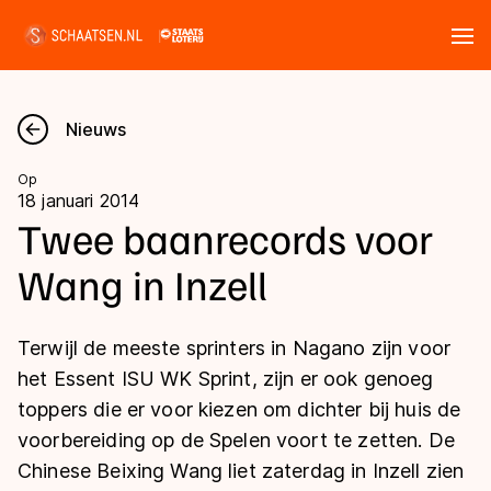
Tickets
Zoeken
Nieuws
Nieuws
Op
18 januari 2014
Kalender
Twee baanrecords voor
Wang in Inzell
Disciplines
Marathon
Uitslagen
Terwijl de meeste sprinters in Nagano zijn voor
Langebaan
het Essent ISU WK Sprint, zijn er ook genoeg
Langebaan
toppers die er voor kiezen om dichter bij huis de
Shorttrack
Tijden & historie
voorbereiding op de Spelen voort te zetten. De
Shorttrack
Inlineskaten
Chinese Beixing Wang liet zaterdag in Inzell zien
Ranglijsten Langebaan
Marathon
Kunstschaatsen