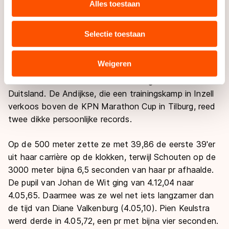
websiteverkeer te analyseren. We delen informatie over
Alles toestaan
Ted-Jan Bloemen was op de vijf kilometer met
uw gebruik van onze site met onze partners voor social
6.20,48 net iets langzamer dan Patrick Beckert
media, advertenties en analyse. Zij kunnen deze
(6.20,20). De Nederlander klopte Denis Yuskov
Selectie toestaan
combineren met andere gegevens die u aan hen heeft
(6.20,64) wel. Diens landgenoot Ivan Skobrev was
verstrekt of die zij hebben verzameld via hun services.
met 3.42,87 de rapste op de 3000 meter.
Sommige partners kunnen gegevens doorgeven aan
Weigeren
landen buiten de EU, zoals de VS, waar mogelijk geen
Irene Schouten kende een mooie dag in Zuid-
adequaat beschermingsniveau geldt volgens de GDPR.
Duitsland. De Andijkse, die een trainingskamp in Inzell
Door op ‘Toestaan’ te klikken, stemt u in met deze
verkoos boven de KPN Marathon Cup in Tilburg, reed
overdracht. Meer informatie vindt u in ons
cookiebeleid
.
twee dikke persoonlijke records.
Op de 500 meter zette ze met 39,86 de eerste 39'er
uit haar carrière op de klokken, terwijl Schouten op de
3000 meter bijna 6,5 seconden van haar pr afhaalde.
De pupil van Johan de Wit ging van 4.12,04 naar
4.05,65. Daarmee was ze wel net iets langzamer dan
de tijd van Diane Valkenburg (4.05,10). Pien Keulstra
werd derde in 4.05,72, een pr met bijna vier seconden.