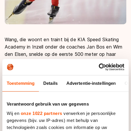
Wang, die woont en traint bij de KIA Speed Skating
Academy in Inzell onder de coaches Jan Bos en Wim
den Elsen, snelde op de eerste 500 meter op haar
thuisbaan naar 37,55, een verbetering van het
baanrecord van Jenny Wolf (37,74).
Even later bleek het nog sneller te kunnen in de Max
Toestemming
Details
Advertentie-instellingen
Ov
Aicher Arena. Wang reed in haar tweede omloop van
de dag naar 37,36. De wereldkampioene sprint van
Verantwoord gebruik van uw gegevens
2009 laat zo zien dat ze zich nog niet neerlegt bij de
heerschappij van Sang-Hwa Lee op de 500 meter.
Wij en
onze 1022 partners
verwerken je persoonlijke
gegevens (bijv. uw IP-adres) met behulp van
Olga Fatkulina dook ook onder het oude baanrecord.
technologieën zoals cookies om informatie op uw