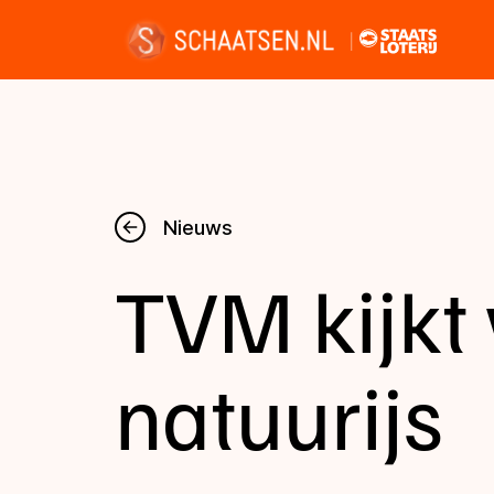
Nieuws
Nieuws
TVM kijkt
Kalender
Disciplines
natuurijs
Uitslagen