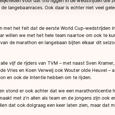
ijkheden voor dat trio liggen in de wedstrijden die 
 de langebaanraces. Ook daar is echter niet veel gel
en met het feit dat de eerste World Cup-wedstrijden 
r willen we met het hele team naartoe om ook te ku
s van de marathon en langebaan bijten elkaar dit sei
lle vijf de rijders van TVM – met naast Sven Kramer, 
e Vries en Koen Verweij ook Wouter olde Heuvel – a
on en ook de intentie hebben om te rijden.
reen stond er ook achter dat we een marathonlicentie
aakt met z'n allen als team en de jongens zijn ook e
illen dat ook dolgraag een keer laten zien, maar dat 