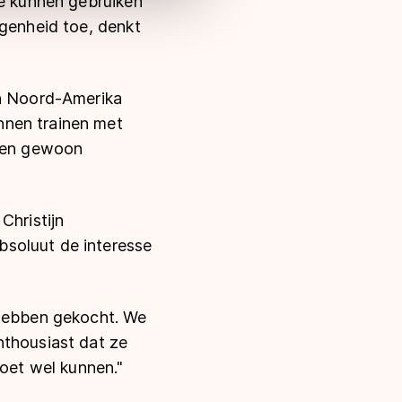
ze kunnen gebruiken
egenheid toe, denkt
in Noord-Amerika
nnen trainen met
zoen gewoon
Christijn
bsoluut de interesse
 hebben gekocht. We
nthousiast dat ze
moet wel kunnen."