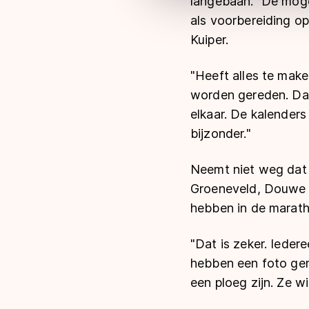
langebaan."
De mogel
als voorbereiding op
Kuiper.
"Heeft alles te mak
worden gereden. Daa
elkaar. De kalender
bijzonder."
Neemt niet weg dat a
Groeneveld, Douwe d
hebben in de marath
"Dat is zeker. Iede
hebben een foto gem
een ploeg zijn. Ze w