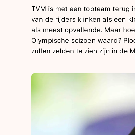
Tijden & historie
TVM is met een topteam terug 
van de rijders klinken als een k
als meest opvallende. Maar hoev
De weg op
Olympische seizoen waard? Ploeg
zullen zelden te zien zijn in de
Schaatsfans
Olympische Spe