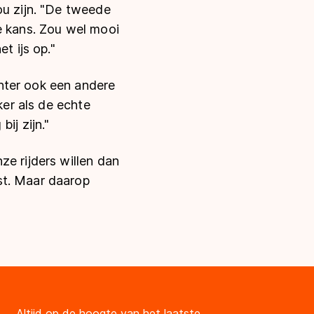
ou zijn. "De tweede
e kans. Zou wel mooi
t ijs op."
hter ook een andere
ker als de echte
ij zijn."
ze rijders willen dan
st. Maar daarop
Altijd op de hoogte van het laatste