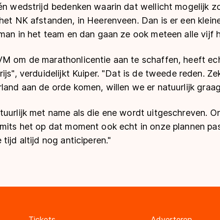
én wedstrijd bedenken waarin dat wellicht mogelijk z
het NK afstanden, in Heerenveen. Dan is er een klein
 man in het team en dan gaan ze ook meteen alle vijf he
VM om de marathonlicentie aan te schaffen, heeft ec
ijs", verduidelijkt Kuiper. "Dat is de tweede reden. Ze
land aan de orde komen, willen we er natuurlijk graag b
uurlijk met name als die ene wordt uitgeschreven. On
 mits het op dat moment ook echt in onze plannen pa
ijd altijd nog anticiperen."
Tickets
Adverteren