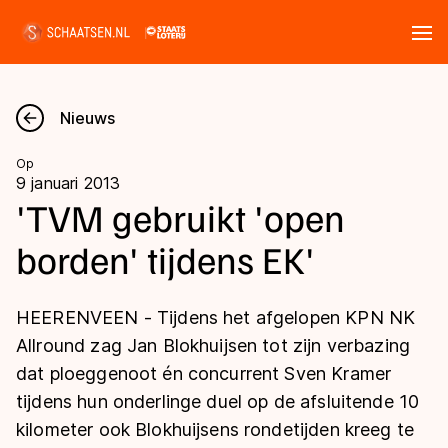
Tickets
Zoeken
Nieuws
Nieuws
Op
9 januari 2013
Kalender
'TVM gebruikt 'open
borden' tijdens EK'
Disciplines
Marathon
Uitslagen
HEERENVEEN - Tijdens het afgelopen KPN NK
Langebaan
Allround zag Jan Blokhuijsen tot zijn verbazing
Langebaan
dat ploeggenoot én concurrent Sven Kramer
Shorttrack
Tijden & historie
tijdens hun onderlinge duel op de afsluitende 10
Shorttrack
Inlineskaten
kilometer ook Blokhuijsens rondetijden kreeg te
Ranglijsten Langebaan
Marathon
Kunstschaatsen