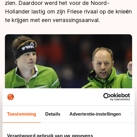
De weg op
zien. Daardoor werd het voor de Noord-
Persoonlijke records & tijden
Inlineskaten
Schoonrijden
Hollander lastig om zijn Friese rivaal op de knieën
Inschrijven wedstrijden
Historie & statistiek
Schaatsfans
Kunstschaatsen
te krijgen met een verrassingsaanval.
Natuurijs
Algemene Nederlandse Schaatstijd
Alles voor jou als schaatsfan
Deze zomer de weg op
Olympische Spelen
Evenementen
Waar kan ik schaatsen en skaten?
Olympische Spelen
Tickets
Medaille overzicht
Livestreams
Medaillespiegel
Word schaatsfan!
Olympische uitslagen
Winacties
Van Jong tot Goud verhalen
Toestemming
Details
Advertentie-instellingen
Ov
Verantwoord gebruik van uw gegevens