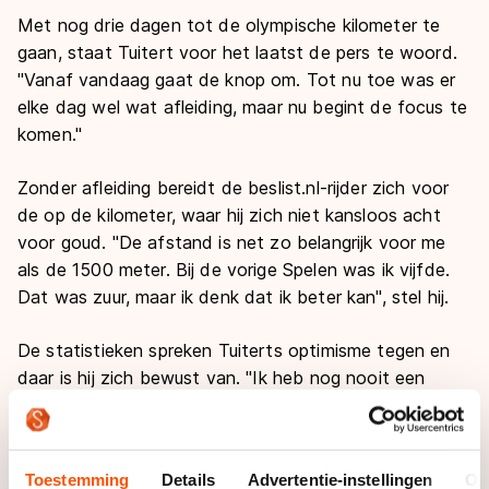
Met nog drie dagen tot de olympische kilometer te
gaan, staat Tuitert voor het laatst de pers te woord.
"Vanaf vandaag gaat de knop om. Tot nu toe was er
elke dag wel wat afleiding, maar nu begint de focus te
komen."
Zonder afleiding bereidt de beslist.nl-rijder zich voor
de op de kilometer, waar hij zich niet kansloos acht
voor goud. "De afstand is net zo belangrijk voor me
als de 1500 meter. Bij de vorige Spelen was ik vijfde.
Dat was zuur, maar ik denk dat ik beter kan", stel hij.
De statistieken spreken Tuiterts optimisme tegen en
daar is hij zich bewust van. "Ik heb nog nooit een
1000 meter bij een internationale wedstrijd gewonnen.
Maar daarvoor zijn we bij de Spelen."
Toestemming
Details
Advertentie-instellingen
Ov
Het KNSB Kwalificatie verliep voor Tuitert erg goed.