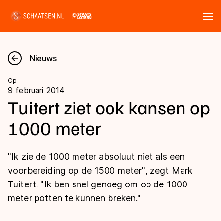
Tickets
Zoeken
Nieuws
Nieuws
Op
9 februari 2014
Kalender
Tuitert ziet ook kansen op
1000 meter
Disciplines
Marathon
Uitslagen
"Ik zie de 1000 meter absoluut niet als een
Langebaan
voorbereiding op de 1500 meter", zegt Mark
Langebaan
Tuitert. "Ik ben snel genoeg om op de 1000
Shorttrack
Tijden & historie
meter potten te kunnen breken."
Shorttrack
Inlineskaten
Ranglijsten Langebaan
Marathon
Kunstschaatsen