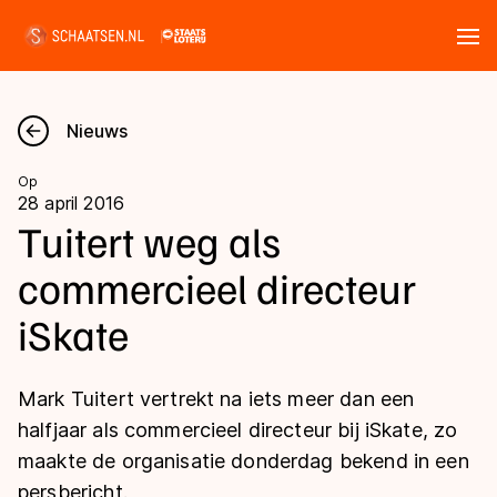
Tickets
Zoeken
Nieuws
Nieuws
Op
28 april 2016
Kalender
Tuitert weg als
commercieel directeur
Disciplines
iSkate
Marathon
Uitslagen
Langebaan
Mark Tuitert vertrekt na iets meer dan een
Langebaan
Shorttrack
Tijden & historie
halfjaar als commercieel directeur bij iSkate, zo
Shorttrack
Inlineskaten
maakte de organisatie donderdag bekend in een
Ranglijsten Langebaan
Marathon
persbericht.
Kunstschaatsen