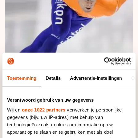
De weg op
Persoonlijke records & tijden
Inlineskaten
Schoonrijden
Inschrijven wedstrijden
Historie & statistiek
Schaatsfans
Kunstschaatsen
Natuurijs
Algemene Nederlandse Schaatstijd
Alles voor jou als schaatsfan
Deze zomer de weg op
Olympische Spelen
Evenementen
Waar kan ik schaatsen en skaten?
Olympische Spelen
Tickets
Medaille overzicht
Livestreams
Medaillespiegel
Toestemming
Details
Advertentie-instellingen
Ov
Word schaatsfan!
Olympische uitslagen
Winacties
Van Jong tot Goud verhalen
Verantwoord gebruik van uw gegevens
Wij en
onze 1022 partners
verwerken je persoonlijke
Mark Tuitert tijdens de World Cup in Heerenveen in
gegevens (bijv. uw IP-adres) met behulp van
november 2010
technologieën zoals cookies om informatie op uw
apparaat op te slaan en te gebruiken met als doel
De olympisch kampioen sukkelde sinds eind november