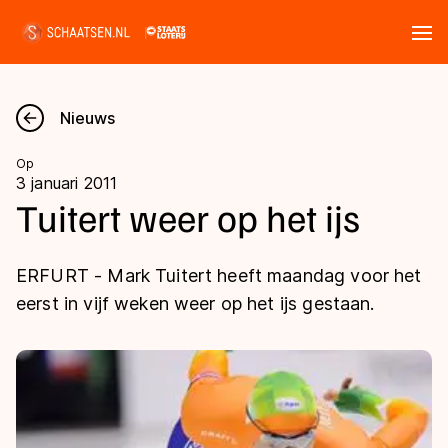
Tickets
Zoeken
Nieuws
Nieuws
Op
3 januari 2011
Kalender
Tuitert weer op het ijs
Disciplines
ERFURT - Mark Tuitert heeft maandag voor het
Marathon
eerst in vijf weken weer op het ijs gestaan.
Uitslagen
Langebaan
Langebaan
Shorttrack
Tijden & historie
Shorttrack
Inlineskaten
Ranglijsten Langebaan
Marathon
Kunstschaatsen