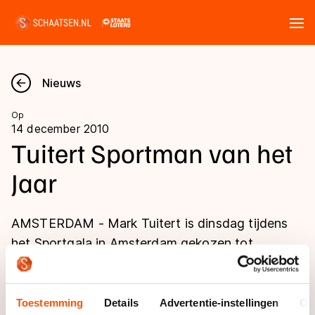
Tickets
Zoeken
Nieuws
Nieuws
Op
14 december 2010
Kalender
Tuitert Sportman van het
Jaar
Disciplines
Marathon
Uitslagen
AMSTERDAM - Mark Tuitert is dinsdag tijdens
Langebaan
het Sportgala in Amsterdam gekozen tot
Langebaan
Sportman van het Jaar. De andere
Shorttrack
Tijden & historie
genomineerden waren Wesley Sneijder en Sven
Shorttrack
Inlineskaten
Kramer. Tuitert won bij de Winterspelen de 1500
Toestemming
Details
Advertentie-instellingen
Ov
Ranglijsten Langebaan
Marathon
Kunstschaatsen