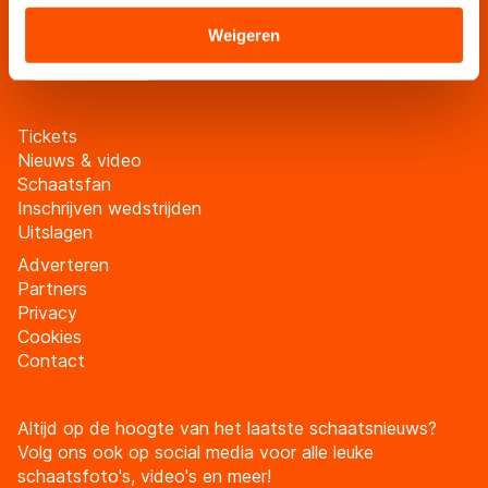
verstrekt of die zij hebben verzameld via hun services.
schaatsfanmailing
Sommige partners kunnen gegevens doorgeven aan
Weigeren
Meld je aan
landen buiten de EU, zoals de VS, waar mogelijk geen
adequaat beschermingsniveau geldt volgens de GDPR.
Door op ‘Toestaan’ te klikken, stemt u in met deze
Tickets
overdracht. Meer informatie vindt u in ons
cookiebeleid
.
Nieuws & video
Schaatsfan
Inschrijven wedstrijden
Uitslagen
Adverteren
Partners
Privacy
Cookies
Contact
Altijd op de hoogte van het laatste schaatsnieuws?
Volg ons ook op social media voor alle leuke
schaatsfoto's, video's en meer!