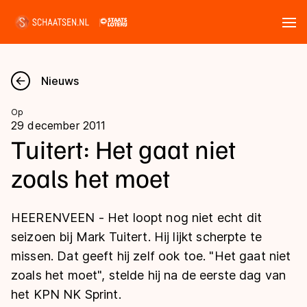
Tickets
Zoeken
Nieuws
Nieuws
Op
29 december 2011
Kalender
Tuitert: Het gaat niet
zoals het moet
Disciplines
Marathon
Uitslagen
HEERENVEEN - Het loopt nog niet echt dit
Langebaan
seizoen bij Mark Tuitert. Hij lijkt scherpte te
Langebaan
missen. Dat geeft hij zelf ook toe. "Het gaat niet
Shorttrack
Tijden & historie
zoals het moet", stelde hij na de eerste dag van
Shorttrack
Inlineskaten
het KPN NK Sprint.
Ranglijsten Langebaan
Marathon
Kunstschaatsen