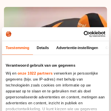
De weg op
Persoonlijke records & tijden
Inlineskaten
Schoonrijden
Inschrijven wedstrijden
Historie & statistiek
Schaatsfans
Kunstschaatsen
Natuurijs
Algemene Nederlandse Schaatstijd
Alles voor jou als schaatsfan
Deze zomer de weg op
Olympische Spelen
Evenementen
Waar kan ik schaatsen en skaten?
Olympische Spelen
Tickets
Toestemming
Details
Advertentie-instellingen
Ov
Medaille overzicht
Livestreams
Medaillespiegel
Word schaatsfan!
Verantwoord gebruik van uw gegevens
Olympische uitslagen
Winacties
Wij en
onze 1022 partners
verwerken je persoonlijke
gegevens (bijv. uw IP-adres) met behulp van
Van Jong tot Goud verhalen
technologieën zoals cookies om informatie op uw
apparaat op te slaan en te gebruiken met als doel
gepersonaliseerde advertenties en content, metingen aan
advertenties en content, inzicht in publiek en
productontwikkeling. U kunt kiezen wie uw gegevens