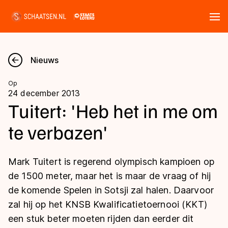
Tickets
Zoeken
Nieuws
Nieuws
Op
24 december 2013
Kalender
Tuitert: 'Heb het in me om
te verbazen'
Disciplines
Marathon
Uitslagen
Mark Tuitert is regerend olympisch kampioen op
Langebaan
de 1500 meter, maar het is maar de vraag of hij
Langebaan
de komende Spelen in Sotsji zal halen. Daarvoor
Shorttrack
Tijden & historie
zal hij op het KNSB Kwalificatietoernooi (KKT)
Shorttrack
Inlineskaten
een stuk beter moeten rijden dan eerder dit
Ranglijsten Langebaan
Marathon
Kunstschaatsen