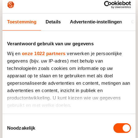
Toestemming
Details
Advertentie-instellingen
Ov
De rijder van team beslist.nl had in de aanloop naar
het KKT liever een betere vorm getoond. "Het seizoen
is niet verlopen zoals ik had gehoopt of gedacht",
Verantwoord gebruik van uw gegevens
geeft hij toe. "Maar ik heb het liever in het
Wij en
onze 1022 partners
verwerken je persoonlijke
voorseizoen dan nu."
gegevens (bijv. uw IP-adres) met behulp van
technologieën zoals cookies om informatie op uw
Er valt ook niets meer aan te veranderen. De eerste
apparaat op te slaan en te gebruiken met als doel
seizoenshelft is geweest en nu is de blik naar de
gepersonaliseerde advertenties en content, metingen aan
toekomst gericht. "Ik start liever als topfavoriet en
advertenties en content, inzicht in publiek en
dat ik iedereen aan stront rijd, maar dat is ook geen
productontwikkeling. U kunt kiezen wie uw gegevens
garantie voor succes."
gebruikt en met welke doelen.
Vier jaar geleden ging Tuitert ook van een zeer slechte
Als u het toestaat, willen we ook graag:
Toestemmingsselectie
vorm naar absolute wereldtop in enkele weken. "Ik
Noodzakelijk
Informatie verzamelen over uw geografische locatie,
reed drie weken voor Vancouver één van mijn
die tot een paar meter nauwkeurig kan zijn