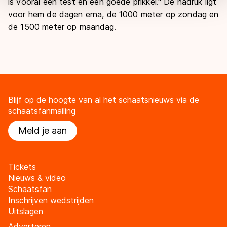
is vooral een test en een goede prikkel." De nadruk ligt
overdracht. Meer informatie vindt u in ons
cookiebeleid
.
voor hem de dagen erna, de 1000 meter op zondag en
de 1500 meter op maandag.
Blijf op de hoogte van al het schaatsnieuws via de
schaatsfanmailing
Meld je aan
Tickets
Nieuws & video
Schaatsfan
Inschrijven wedstrijden
Uitslagen
Adverteren