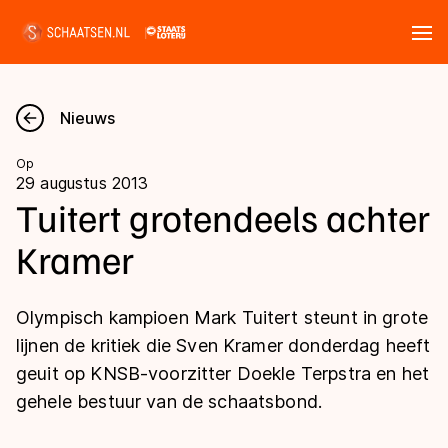
Tickets
Zoeken
Nieuws
Nieuws
Op
29 augustus 2013
Kalender
Tuitert grotendeels achter
Kramer
Disciplines
Marathon
Uitslagen
Olympisch kampioen Mark Tuitert steunt in grote
Langebaan
lijnen de kritiek die Sven Kramer donderdag heeft
Langebaan
geuit op KNSB-voorzitter Doekle Terpstra en het
Shorttrack
Tijden & historie
gehele bestuur van de schaatsbond.
Shorttrack
Inlineskaten
Ranglijsten Langebaan
Marathon
Kunstschaatsen