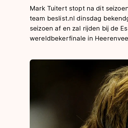
Tijden & historie
Mark Tuitert stopt na dit seizoe
team beslist.nl dinsdag bekend
seizoen af en zal rijden bij de E
De weg op
wereldbekerfinale in Heerenvee
Schaatsfans
Olympische Spe