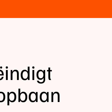
ëindigt
oopbaan