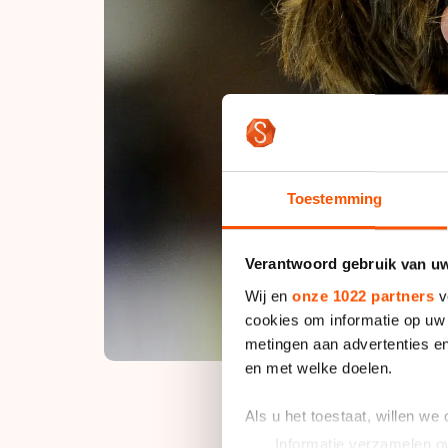
Toestemming
Verantwoord gebruik van u
Wij en
onze 1022 partners
v
cookies om informatie op uw 
metingen aan advertenties en
en met welke doelen.
Als u het toestaat, willen we
Informatie verzamelen ov