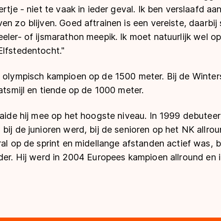
rtje - niet te vaak in ieder geval. Ik ben verslaafd aa
n zo blijven. Goed aftrainen is een vereiste, daarbij slu
eler- of ijsmarathon meepik. Ik moet natuurlijk wel opt
Elfstedentocht."
 olympisch kampioen op de 1500 meter. Bij de Winters
aatsmijl en tiende op de 1000 meter.
aaide hij mee op het hoogste niveau. In 1999 debuteer
bij de junioren werd, bij de senioren op het NK allro
ral op de sprint en midellange afstanden actief was, b
nder. Hij werd in 2004 Europees kampioen allround en