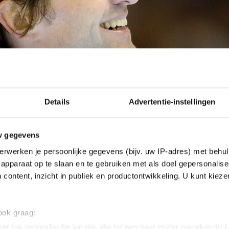
Details
Advertentie-instellingen
w gegevens
erwerken je persoonlijke gegevens (bijv. uw IP-adres) met behul
apparaat op te slaan en te gebruiken met als doel gepersonalise
 content, inzicht in publiek en productontwikkeling. U kunt kiez
 ook graag:
er uw geografische locatie, die tot een paar meter nauwkeurig k