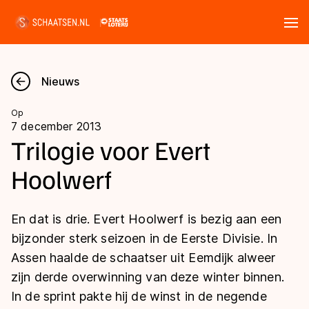
Tickets
Zoeken
Nieuws
Nieuws
Op
7 december 2013
Kalender
Trilogie voor Evert
Hoolwerf
Disciplines
Marathon
Uitslagen
En dat is drie. Evert Hoolwerf is bezig aan een
Langebaan
bijzonder sterk seizoen in de Eerste Divisie. In
Langebaan
Assen haalde de schaatser uit Eemdijk alweer
Shorttrack
Tijden & historie
zijn derde overwinning van deze winter binnen.
Shorttrack
Inlineskaten
In de sprint pakte hij de winst in de negende
Ranglijsten Langebaan
Marathon
Kunstschaatsen