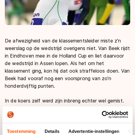
De afwezigheid van de klassementsleider miste z’n
weerslag op de wedstrijd overigens niet. Van Beek rijdt
in Eindhoven mee in de Holland Cup en liet daarvoor
de wedstrijd in Assen lopen. Als het om het
klassement ging, kon hij dat ook straffeloos doen. Van
Beek had vooraf nog een voorsprong van zo’n
honderdvijftig punten.
In de koers zelf werd zijn inbreng echter wel gemist.
Van Beek is een man die altijd de aanval zoekt, en juist
daaraan ontbrak het behoorlijk in Assen. "Het was
eigenlijk gewoon een saaie wedstrijd", maakte Evert
Hoolwerf van zijn hart geen moordkuil. "Ik heb een
Toestemming
Details
Advertentie-instellingen
Ov