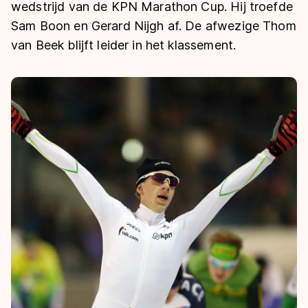
De weg op
wedstrijd van de KPN Marathon Cup. Hij troefde
Persoonlijke records & tijden
Inlineskaten
Schoonrijden
Sam Boon en Gerard Nijgh af. De afwezige Thom
Inschrijven wedstrijden
Historie & statistiek
Schaatsfans
Kunstschaatsen
van Beek blijft leider in het klassement.
Natuurijs
Algemene Nederlandse Schaatstijd
Alles voor jou als schaatsfan
Deze zomer de weg op
Olympische Spelen
Evenementen
Waar kan ik schaatsen en skaten?
Olympische Spelen
Tickets
Medaille overzicht
Livestreams
Medaillespiegel
Word schaatsfan!
Olympische uitslagen
Winacties
Van Jong tot Goud verhalen