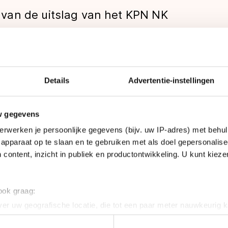
van de uitslag van het KPN NK
e Selectiecommissie van de KNSB vier
e ploeg voor het Essent ISU WK Allround
Details
Advertentie-instellingen
w gegevens
len
erwerken je persoonlijke gegevens (bijv. uw IP-adres) met behul
t Marrit Leenstra en Jorien Voorhuis. Reserve is Anno
apparaat op te slaan en te gebruiken met als doel gepersonalise
ste heren zijn Ted-Jan Bloemen en Koen Verweij. Ben
 content, inzicht in publiek en productontwikkeling. U kunt kiez
 ook graag:
slag van het Essent ISU EK Allround in Boedapest had
er uw geografische locatie, die tot een paar meter nauwkeurig k
 Kramer en Jan Blokhuijsen zich eerder al rechtstreek
n door het actief te scannen op specifieke eigenschappen (fingerp