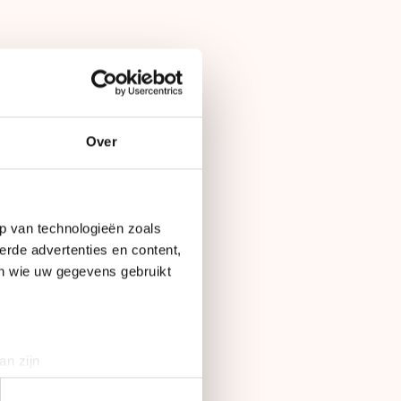
Op
5 februari 2012
Over
p van technologieën zoals
uk van der
erde advertenties en content,
 Jongejan is de
en wie uw gegevens gebruikt
den Ireen Wüst,
an zijn
s voor het WK in
rinting)