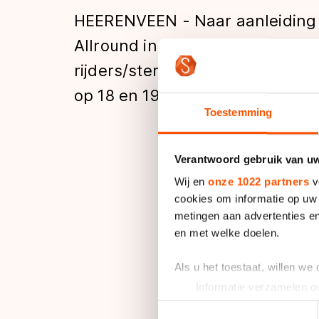
Tijden & historie
HEERENVEEN - Naar aanleiding 
Allround in Heerenveen heeft d
rijders/sters toegevoegd aan d
De weg op
op 18 en 19 februari in Moskou.
Toestemming
Schaatsfans
Verantwoord gebruik van u
Olympische Spe
Wij en
onze 1022 partners
v
Bij de dames zijn di
cookies om informatie op uw 
Weijden. De geplaat
metingen aan advertenties en
en met welke doelen.
reserve.
Als u het toestaat, willen we
Op basis van de uit
Informatie verzamelen ov
Linda de Vries, Sven
Uw apparaat identificere
Toestemmingsselectie
Moskou geplaatst.