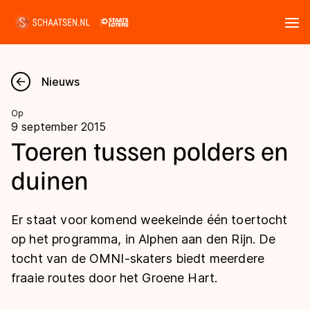
Tickets
Zoeken
Nieuws
Nieuws
Op
9 september 2015
Kalender
Toeren tussen polders en
duinen
Disciplines
Marathon
Uitslagen
Er staat voor komend weekeinde één toertocht
Langebaan
op het programma, in Alphen aan den Rijn. De
Langebaan
tocht van de OMNI-skaters biedt meerdere
Shorttrack
Tijden & historie
fraaie routes door het Groene Hart.
Shorttrack
Inlineskaten
Ranglijsten Langebaan
Marathon
Kunstschaatsen