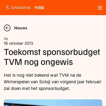
Tickets
Zoeken
Nieuws
Nieuws
Op
18 oktober 2013
Kalender
Toekomst sponsorbudget
TVM nog ongewis
Disciplines
Marathon
Uitslagen
Het is nog niet bekend wat TVM na de
Langebaan
Winterspelen van Sotsji van volgend jaar februari
Langebaan
zal doen met het sponsorbudget.
Shorttrack
Tijden & historie
Shorttrack
Inlineskaten
Ranglijsten Langebaan
Marathon
Kunstschaatsen