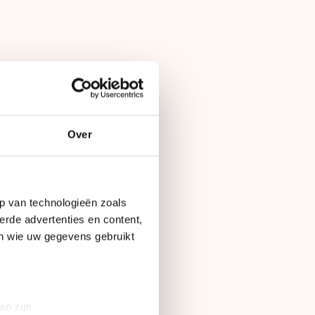
Op
31 mei 2014
Over
p van technologieën zoals
an, zo laat hij
erde advertenties en content,
en wie uw gegevens gebruikt
e werkt op
atsers. De kosten om
en euro en dat
an zijn