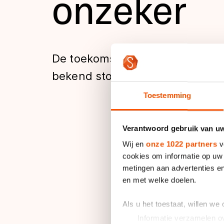
onzeker
Tijden & historie
De weg op
De toekomst van kunstijsbaan D
bekend stond als De Smelt, is h
Schaatsfans
Toestemming
Olympische Spe
Verantwoord gebruik van u
Wij en
onze 1022 partners
v
Volgens eigenaar Jan 
cookies om informatie op uw 
tegenover
RTV Dren
metingen aan advertenties en
en met welke doelen.
Belangrijkste oorzaa
ammoniak en als deze
Als u het toestaat, willen we
de ijsbaan te renove
Informatie verzamelen ov