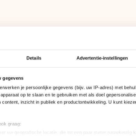
e Bonte Wever in Assen, die voorheen
oogst onzeker.
Details
Advertentie-instellingen
len
w gegevens
erwerken je persoonlijke gegevens (bijv. uw IP-adres) met behul
Smit is het zelfs uitgesloten dat de baan blijft besta
apparaat op te slaan en te gebruiken met als doel gepersonalise
the
weten.
 content, inzicht in publiek en productontwikkeling. U kunt kiez
k van de problemen is de verouderde installatie. Dez
 stof vrijkomt, kan dat gevaarlijk zijn voor de scha
 ook graag:
ren bedragen volgens Smit zo’n tien tot twintig miljo
er uw geografische locatie, die tot een paar meter nauwkeurig k