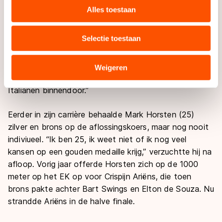
Mulder, vanochtend goed voor brons op de
websiteverkeer te analyseren. We delen informatie over
Alles toestaan
vijfhonderd meter, werd zesde.
uw gebruik van onze site met onze partners voor social
media, advertenties en analyse. Zij kunnen deze
Selectie toestaan
Horsten koos ervoor buitenom te blijven rijden omdat
combineren met andere gegevens die u aan hen heeft
hij Bart Swings aan de buitenkant verwachtte, “en om
verstrekt of die zij hebben verzameld via hun services.
snelheid te houden, want mijn benen waren kapot.
Sommige partners kunnen gegevens doorgeven aan
Weigeren
Maar omdat ik de deur niet dicht hield kwamen de
landen buiten de EU, zoals de VS, waar mogelijk geen
Italianen binnendoor.”
adequaat beschermingsniveau geldt volgens de GDPR.
Door op ‘Toestaan’ te klikken, stemt u in met deze
Eerder in zijn carrière behaalde Mark Horsten (25)
overdracht. Meer informatie vindt u in ons
cookiebeleid
.
zilver en brons op de aflossingskoers, maar nog nooit
indiviueel. “Ik ben 25, ik weet niet of ik nog veel
kansen op een gouden medaille krijg,” verzuchtte hij na
afloop. Vorig jaar offerde Horsten zich op de 1000
meter op het EK op voor Crispijn Ariëns, die toen
brons pakte achter Bart Swings en Elton de Souza. Nu
strandde Ariëns in de halve finale.