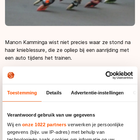
Manon Kamminga wist niet precies waar ze stond na
haar knieblessure, die ze opliep bij een aanrijding met
een auto tijdens het trainen.
“Ik had dit niet verwacht. Ik voelde me meer in een
underdogpositie zitten. Ik heb bijvoorbeeld geen
starts meer getraind. Maar vandaag op de training
Toestemming
Details
Advertentie-instellingen
Ov
ging het wel heel lekker, dus ik wist dat het kon.”
De twintigjarige Haulerwijkse versloeg de Italiaanse
Verantwoord gebruik van uw gegevens
dames Francesca Lollobrigida (zilver) en
Wij en
onze 1022 partners
verwerken je persoonlijke
sprintkampioene Erika Zanetti.
gegevens (bijv. uw IP-adres) met behulp van
technologieën zoals cookies om informatie op uw