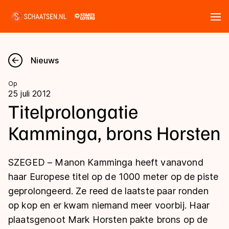
Tickets
Zoeken
Nieuws
Nieuws
Op
25 juli 2012
Kalender
Titelprolongatie
Kamminga, brons Horsten
Disciplines
Marathon
Uitslagen
SZEGED – Manon Kamminga heeft vanavond
Langebaan
haar Europese titel op de 1000 meter op de piste
Langebaan
geprolongeerd. Ze reed de laatste paar ronden
Shorttrack
Tijden & historie
op kop en er kwam niemand meer voorbij. Haar
Shorttrack
Inlineskaten
plaatsgenoot Mark Horsten pakte brons op de
Ranglijsten Langebaan
Marathon
Kunstschaatsen