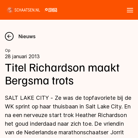
Tickets
Zoeken
Nieuws
Nieuws
Op
28 januari 2013
Kalender
Titel Richardson maakt
Bergsma trots
Disciplines
Marathon
Uitslagen
SALT LAKE CITY - Ze was de topfavoriete bij de
Langebaan
WK sprint op haar thuisbaan in Salt Lake City. En
Langebaan
na een nerveuze start trok Heather Richardson
Shorttrack
Tijden & historie
het goud inderdaad naar zich toe. De vriendin
Shorttrack
Inlineskaten
van de Nederlandse marathonschaatser Jorrit
Ranglijsten Langebaan
Marathon
Kunstschaatsen