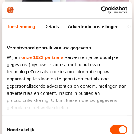
Toestemming
Details
Advertentie-instellingen
Ov
Verantwoord gebruik van uw gegevens
"Ik ben zo blij'', reageerde de Amerikaanse. "Zaterdag
had ik het heel zwaar. Ik was zó nerveus dat het op
Wij en
onze 1022 partners
verwerken je persoonlijke
mijn benen sloeg. Ik heb 's avonds een warm bad
gegevens (bijv. uw IP-adres) met behulp van
genomen en lag al om 21 uur in bed. Gelukkig kon ik
technologieën zoals cookies om informatie op uw
terugkomen en weer schaatsen zoals ik altijd doe.''
apparaat op te slaan en te gebruiken met als doel
gepersonaliseerde advertenties en content, metingen aan
En zo werd Richardson de twaalfde
schaatsster in
advertenties en content, inzicht in publiek en
productontwikkeling. U kunt kiezen wie uw gegevens
evenzoveel jaren die wereldkampioene sprint werd.
gebruikt en met welke doelen.
Sinds de overwinning van Catriona LeMay-Doan in
2002 won steeds een nieuwe naam het
Als u het toestaat, willen we ook graag:
sprintevenement. De titelverdedigster Yu Jing eindigde
Toestemmingsselectie
Noodzakelijk
Informatie verzamelen over uw geografische locatie,
ditmaal als tweede, voor de Zuid-Koreaanse Lee