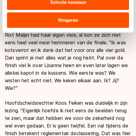
Selectie toestaan
wachten. Iedereen zei me dat ik eerste was en dan ga
combineren met andere gegevens die u aan hen heeft
je dat wel geloven ook. Opeens zag ik dat ik derde
verstrekt of die zij hebben verzameld via hun services.
Sommige partners kunnen gegevens doorgeven aan
was. Tweede had ik gesnapt, maar derde? Heel apart."
Weigeren
landen buiten de EU, zoals de VS, waar mogelijk geen
adequaat beschermingsniveau geldt volgens de GDPR.
Rixt Meijer had haar eigen visie, al kon ze zich niet
Door op ‘Toestaan’ te klikken, stemt u in met deze
eens heel veel meer herinneren van de finale. "Ik was
overdracht. Meer informatie vindt u in ons
cookiebeleid
.
kotsverrot en ik denk dat het voor ons alle vier gold.
Dan sprint je met alles wat je nog hebt. Pal over de
finish viel ik over Lisanne heen en even later lagen we
allebei kapot in de kussens. Wie eerste was? We
wisten het echt niet. We keken elkaar aan. Ik? Jij?
Wie?"
Hoofdscheidsrechter Koos Feiken was duidelijk in zijn
lezing. "Eigenlijk hoefde ik niet eens de beelden terug
te zien, maar dat hebben we voor de zekerheid nog
wel even gedaan. Er is geen twijfel. Een val tijdens de
finish betekent reglementair declassering. Dat was hier