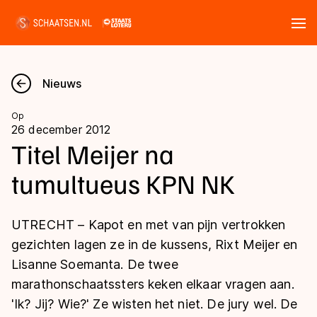
Tickets
Zoeken
Nieuws
Nieuws
Op
26 december 2012
Kalender
Titel Meijer na
tumultueus KPN NK
Disciplines
Marathon
Uitslagen
UTRECHT – Kapot en met van pijn vertrokken
Langebaan
gezichten lagen ze in de kussens, Rixt Meijer en
Langebaan
Lisanne Soemanta. De twee
Shorttrack
Tijden & historie
marathonschaatssters keken elkaar vragen aan.
Shorttrack
Inlineskaten
'Ik? Jij? Wie?' Ze wisten het niet. De jury wel. De
Ranglijsten Langebaan
Marathon
Kunstschaatsen