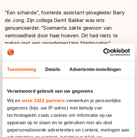
"Een schande", foeterde assistant-ploegleider Barry
de Jong. Zijn collega Gerrit Bakker was iets
genuanceerder. "Soemanta zakte gewoon van
vermoeidheid door haar hoeven. Dit had niets te
maken met een onreglementaire finishpoging."
De schaatsster uit Haarlem zelf was in tranen. "Ik ben
nu vooral heel teleurgesteld. Zo denk je Nederlands
Toestemming
Details
Advertentie-instellingen
Ov
kampioen te worden, zo sta je met brons. Het besef
zal later nog wel komen, maar ik ben er nu al ziek van.
Zo vaak krijg je kansen als deze niet."
Verantwoord gebruik van uw gegevens
Wij en
onze 1022 partners
verwerken je persoonlijke
Rixt Meijer toverde, begrijpelijk, nog wel een lach op
gegevens (bijv. uw IP-adres) met behulp van
haar gezicht. Voor de dertigjarige Friezin valt dit
technologieën zoals cookies om informatie op uw
seizoen alles op z’n plek en in dat beeld paste ook
apparaat op te slaan en te gebruiken met als doel
deze Nederlandse titel. "Ik heb niet het gevoel dat er
gepersonaliseerde advertenties en content, metingen aan
nu een schaduw over mijn titel hangt. Die eerste