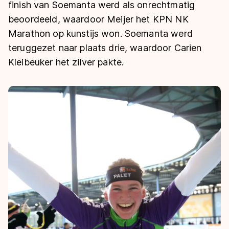
De weg op
finish van Soemanta werd als onrechtmatig
Persoonlijke records & tijden
Inlineskaten
Schoonrijden
beoordeeld, waardoor Meijer het KPN NK
Inschrijven wedstrijden
Historie & statistiek
Schaatsfans
Kunstschaatsen
Marathon op kunstijs won. Soemanta werd
Natuurijs
Algemene Nederlandse Schaatstijd
teruggezet naar plaats drie, waardoor Carien
Alles voor jou als schaatsfan
Kleibeuker het zilver pakte.
Deze zomer de weg op
Olympische Spelen
Evenementen
Waar kan ik schaatsen en skaten?
Olympische Spelen
Tickets
Medaille overzicht
Livestreams
Medaillespiegel
Word schaatsfan!
Olympische uitslagen
Winacties
Van Jong tot Goud verhalen