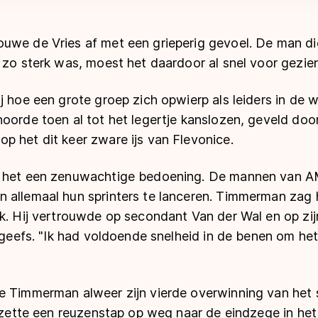
uwe de Vries af met een grieperig gevoel. De man di
 zo sterk was, moest het daardoor al snel voor gezie
j hoe een grote groep zich opwierp als leiders in de w
hoorde toen al tot het legertje kanslozen, geveld doo
p het dit keer zware ijs van Flevonice.
s het een zenuwachtige bedoening. De mannen van A
 allemaal hun sprinters te lanceren. Timmerman zag
k. Hij vertrouwde op secondant Van der Wal en op zij
ergeefs. "Ik had voldoende snelheid in de benen om he
e Timmerman alweer zijn vierde overwinning van het 
j zette een reuzenstap op weg naar de eindzege in he