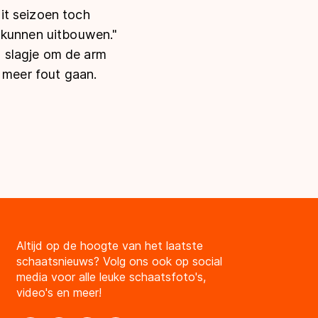
it seizoen toch
 kunnen uitbouwen."
 slagje om de arm
t meer fout gaan.
Altijd op de hoogte van het laatste
schaatsnieuws? Volg ons ook op social
media voor alle leuke schaatsfoto's,
video's en meer!