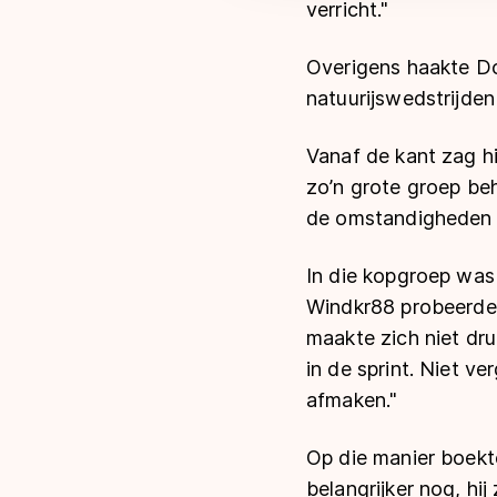
verricht."
Overigens haakte Do
natuurijswedstrijden
Vanaf de kant zag hi
zo’n grote groep be
de omstandigheden o
In die kopgroep wa
Windkr88 probeerden
maakte zich niet dru
in de sprint. Niet v
afmaken."
Op die manier boekt
belangrijker nog, hi