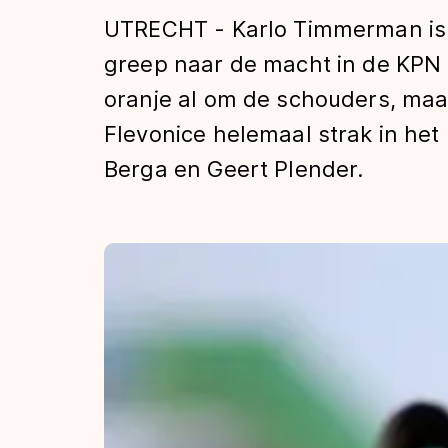
Tijden & historie
UTRECHT - Karlo Timmerman is 
greep naar de macht in de KPN
oranje al om de schouders, maar
De weg op
Flevonice helemaal strak in he
Berga en Geert Plender.
Schaatsfans
Olympische Spe