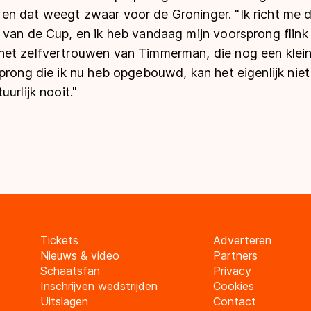
n dat weegt zwaar voor de Groninger. "Ik richt me d
 van de Cup, en ik heb vandaag mijn voorsprong flink
et zelfvertrouwen van Timmerman, die nog een klein
prong die ik nu heb opgebouwd, kan het eigenlijk nie
urlijk nooit."
Tickets
Adverteren
Nieuws & video
Partners
Schaatsfan
Privacy
Inschrijven wedstrijden
Cookies
Uitslagen
Contact