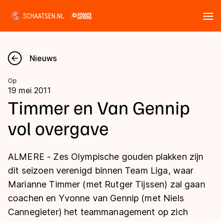
Tickets
Zoeken
Nieuws
Nieuws
Op
19 mei 2011
Kalender
Timmer en Van Gennip
vol overgave
Disciplines
Marathon
Uitslagen
ALMERE - Zes Olympische gouden plakken zijn
Langebaan
dit seizoen verenigd binnen Team Liga, waar
Langebaan
Marianne Timmer (met Rutger Tijssen) zal gaan
Shorttrack
Tijden & historie
coachen en Yvonne van Gennip (met Niels
Shorttrack
Inlineskaten
Cannegieter) het teammanagement op zich
Ranglijsten Langebaan
Marathon
Kunstschaatsen