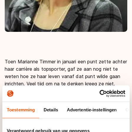
Toen Marianne Timmer in januari een punt zette achter
haar carrière als topsporter, gaf ze aan nog niet te
weten hoe ze haar leven vanaf dat punt wilde gaan
inrichten. Veel tijd om na te denken kreeg ze niet.
"Ik had wel in mijn achterhoofd dat ik misschien wilde
gaan coachen, maar was helemaal niet in de
Toestemming
Details
Advertentie-instellingen
Ov
veronderstelling om dat bij Team Liga te gaan doen.
Toen die gelegenheid zich voordeed, heb ik er ook
echt nog wel even over moeten nadenken. Het
Verantwoord gebruik van uw gegevens