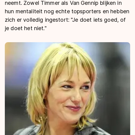
De weg op
neemt. Zowel Timmer als Van Gennip blijken in
Persoonlijke records & tijden
Inlineskaten
Schoonrijden
hun mentaliteit nog echte topsporters en hebben
Inschrijven wedstrijden
Historie & statistiek
Schaatsfans
Kunstschaatsen
zich er volledig ingestort: "Je doet iets goed, of
Natuurijs
Algemene Nederlandse Schaatstijd
je doet het niet."
Alles voor jou als schaatsfan
Deze zomer de weg op
Olympische Spelen
Evenementen
Waar kan ik schaatsen en skaten?
Olympische Spelen
Tickets
Medaille overzicht
Livestreams
Medaillespiegel
Word schaatsfan!
Olympische uitslagen
Winacties
Van Jong tot Goud verhalen