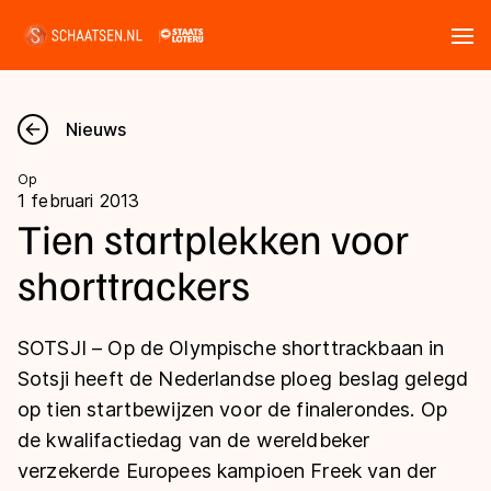
Tickets
Zoeken
Nieuws
Nieuws
Op
1 februari 2013
Kalender
Tien startplekken voor
shorttrackers
Disciplines
Marathon
Uitslagen
SOTSJI – Op de Olympische shorttrackbaan in
Langebaan
Sotsji heeft de Nederlandse ploeg beslag gelegd
Langebaan
op tien startbewijzen voor de finalerondes. Op
Shorttrack
Tijden & historie
de kwalifactiedag van de wereldbeker
Shorttrack
Inlineskaten
verzekerde Europees kampioen Freek van der
Ranglijsten Langebaan
Marathon
Kunstschaatsen