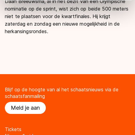
Daan Breeuwsma, al in het bezit van een Olympische
adequaat beschermingsniveau geldt volgens de GDPR.
nominatie op de sprint, wist zich op beide 500 meters
Door op ‘Toestaan’ te klikken, stemt u in met deze
niet te plaatsen voor de kwartfinales. Hij krijgt
overdracht. Meer informatie vindt u in ons
cookiebeleid
.
zaterdag en zondag een nieuwe mogelijkheid in de
herkansingsrondes.
Blijf op de hoogte van al het schaatsnieuws via de
schaatsfanmailing
Meld je aan
Tickets