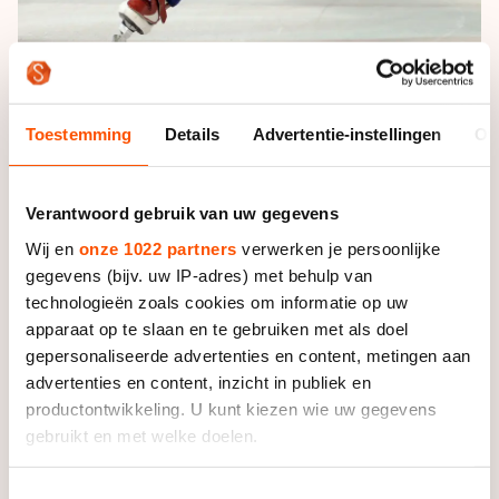
Alle Nederlandse vrouwen wisten op de tweede 500
Toestemming
Details
Advertentie-instellingen
Ov
meter door te dringen tot de kwartfinales. Jorien ter
Mors, de nummer drie van Europa, won haar beide
races. Ook Yara van Kerkhof schaatste sterke
Verantwoord gebruik van uw gegevens
voorrondes. De 22-jarige Zoetermeerse wist in beide
Wij en
onze 1022 partners
verwerken je persoonlijke
ritten de snelste sprintster van Europa, vijfvoudig
gegevens (bijv. uw IP-adres) met behulp van
Europees kampioene Arianna Fontana, achter zich te
technologieën zoals cookies om informatie op uw
houden.
apparaat op te slaan en te gebruiken met als doel
gepersonaliseerde advertenties en content, metingen aan
advertenties en content, inzicht in publiek en
productontwikkeling. U kunt kiezen wie uw gegevens
gebruikt en met welke doelen.
Haar zus Sanne van Kerkhof dwong op beide 500
Als u het toestaat, willen we ook graag:
Toestemmingsselectie