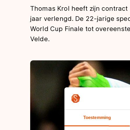
Tijden & historie
Thomas Krol heeft zijn contract
jaar verlengd. De 22-jarige spe
World Cup Finale tot overeens
De weg op
Velde.
Schaatsfans
Olympische Spe
Toestemming