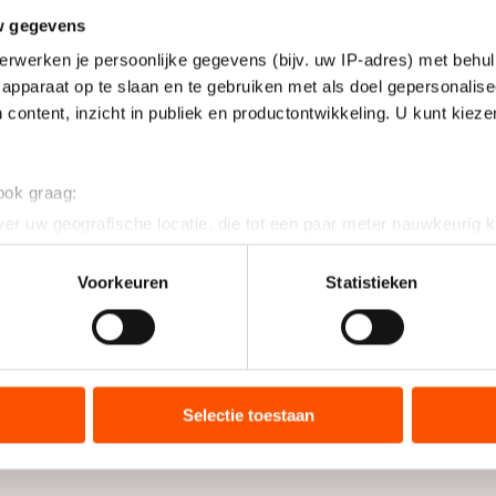
w gegevens
erwerken je persoonlijke gegevens (bijv. uw IP-adres) met behul
apparaat op te slaan en te gebruiken met als doel gepersonalise
 content, inzicht in publiek en productontwikkeling. U kunt kiez
 ook graag:
er uw geografische locatie, die tot een paar meter nauwkeurig k
n door het actief te scannen op specifieke eigenschappen (fingerp
onlijke gegevens worden verwerkt en stel uw voorkeuren in he
Voorkeuren
Statistieken
jzigen of intrekken in de Cookieverklaring.
ent en advertenties te personaliseren, socialmediafuncties te 
tie over uw gebruik van onze site met onze partners voor social
bineren met andere gegevens die u aan hen heeft verstrekt of d
Selectie toestaan
ers kunnen gegevens doorgeven aan landen buiten de EU, zoal
 geldt volgens de GDPR. Door op ‘Toestaan’ te klikken, stemt u
ns
cookiebeleid
.