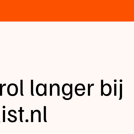
ol langer bij
st.nl