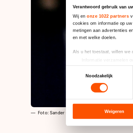
Verantwoord gebruik van u
Wij en
onze 1022 partners
v
cookies om informatie op uw 
metingen aan advertenties en
en met welke doelen.
Als u het toestaat, willen we
Informatie verzamelen ov
Uw apparaat identificere
Toestemmingsselectie
Lees meer over hoe uw perso
Noodzakelijk
toestemming op elk moment wi
We gebruiken cookies om cont
analyseren. We delen informa
analyse. Zij kunnen deze com
Weigeren
Foto: Sander Chamid
hun services. Sommige partn
adequaat beschermingsniveau
Meer informatie vindt u in o